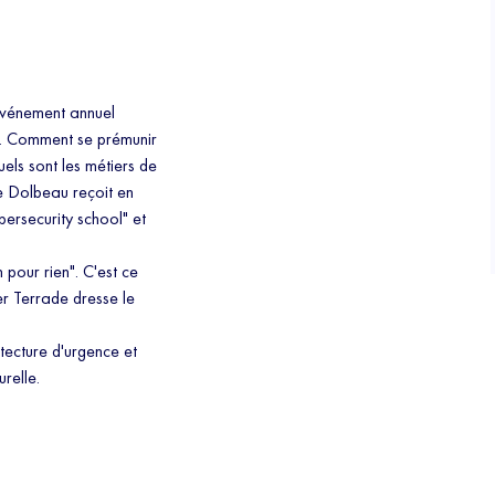
 événement annuel
ile. Comment se prémunir
els sont les métiers de
ne Dolbeau reçoit en
bersecurity school" et
pour rien". C'est ce
r Terrade dresse le
tecture d'urgence et
relle.