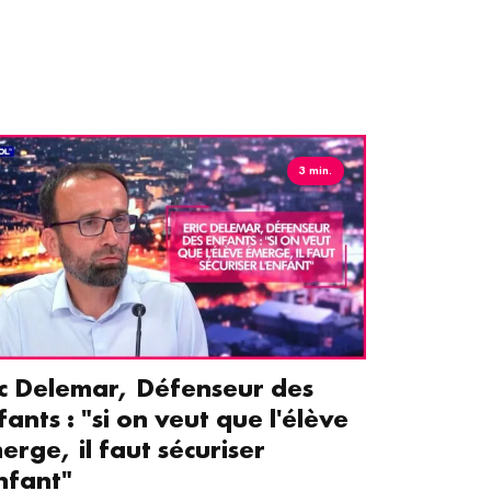
3 min.
ic Delemar, Défenseur des
Guillemet
fants : "si on veut que l'élève
pour les 
erge, il faut sécuriser
aident le
enfant"
écrans