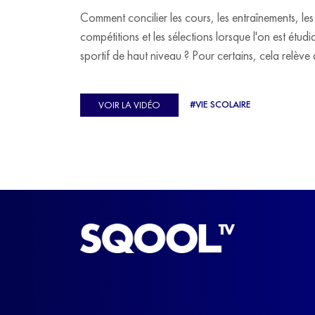
Comment concilier les cours, les entraînements, les
compétitions et les sélections lorsque l'on est étudi
sportif de haut niveau ? Pour certains, cela relève 
véritable casse-tête. C'est précisément ce qu'a véc
Ulysse Soriano, vice-champion d'Europe de Hor
#VIE SCOLAIRE
VOIR LA VIDÉO
ball, qui a failli abandonner ses études avant de
trouver un nouvel équilibre.