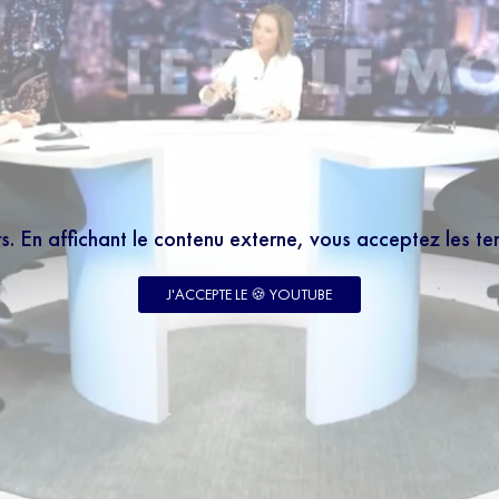
rs. En affichant le contenu externe, vous acceptez les t
J'ACCEPTE LE 🍪 YOUTUBE