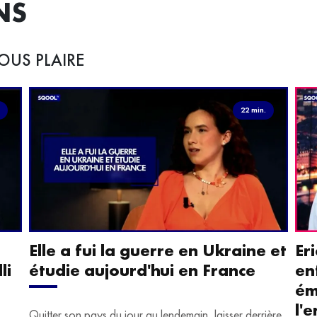
NS
OUS PLAIRE
.
22 min.
Elle a fui la guerre en Ukraine et
Er
li
étudie aujourd'hui en France
en
ém
l'
Quitter son pays du jour au lendemain, laisser derrière