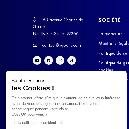
SOCIÉTÉ
168 avenue Charles de
Gaulle
Neuilly-sur-Seine, 92200
La rédaction
Mentions légal
contact@sqooltv.com
Politique de con
Politique de ge
cookies
Conditions Gén
Salut c'est nous...
d’Utilisation
les Cookies !
On a attendu d'être sûrs que le contenu de ce site vous intéresse
avant de vous déranger, mais on aimerait bien vous
accompagner pendant votre visite...
C'est OK pour vous ?
Lire la politique de confidentialité