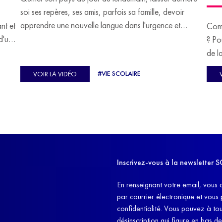
soi ses repères, ses amis, parfois sa famille, devoir
apprendre une nouvelle langue dans l'urgence et
ant et
Comm
devoir malgré tout se construire un avenir.
d'un
? Po
u
de l
C'est l'histoire de nombreux réfugiés, et notamment
se-
s'oc
#VIE SCOLAIRE
VOIR LA VIDÉO
celle de Lisa Machukha, que nous vous proposons de
pass
découvrir aujourd'hui.
class
Dans
l'ex
11h4
d'êt
Inscrivez-vous à la newslette
et q
En renseignant votre email, vous 
par courrier électronique et vous
confidentialité. Vous pouvez à t
désinscription qui figure en bas d