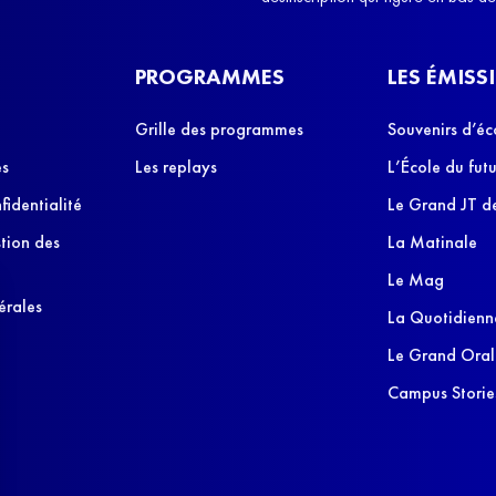
PROGRAMMES
LES ÉMISS
Grille des programmes
Souvenirs d’éc
es
Les replays
L’École du futu
fidentialité
Le Grand JT de
stion des
La Matinale
Le Mag
érales
La Quotidienn
Le Grand Oral
Campus Storie