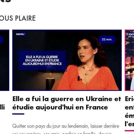
OUS PLAIRE
.
22 min.
Elle a fui la guerre en Ukraine et
Er
li
étudie aujourd'hui en France
en
ém
l'
Quitter son pays du jour au lendemain, laisser derrière
soi ses repères, ses amis, parfois sa famille, devoir