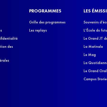
PROGRAMMES
LES ÉMISS
Grille des programmes
Souvenirs d’éc
es
Les replays
L’École du futu
fidentialité
Le Grand JT de
stion des
La Matinale
Le Mag
érales
La Quotidienn
Le Grand Oral
Campus Storie