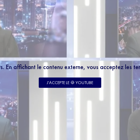
rs. En affichant le contenu externe, vous acceptez les t
J'ACCEPTE LE 🍪 YOUTUBE