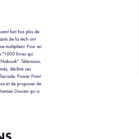
ent huit fois plus de
ants de la tech ont
se multiplient. Pour en
 "1000 livres qui
"Nabook". Télévision,
nés, décline ses
r Terrade. Power Point
eux et de proposer de
 Damien Douani qui a
NS