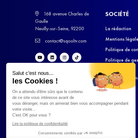
SOCIÉTÉ
168 avenue Charles de
Gaulle
Neuilly-sur-Seine, 92200
La rédaction
Mentions légal
contact@sqooltv.com
Politique de con
Politique de ge
cookies
Salut c'est nous...
Conditions Gén
les Cookies !
d’Utilisation
On a attendu d'être sûrs que le contenu
de ce site vous intéresse avant de
vous déranger, mais on aimerait bien vous accompagner pendant
votre visite...
C'est OK pour vous ?
Lire la politique de confidentialité
Consentements certifiés par