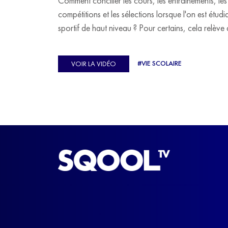
Comment concilier les cours, les entraînements, les
compétitions et les sélections lorsque l'on est étudi
sportif de haut niveau ? Pour certains, cela relève 
véritable casse-tête. C'est précisément ce qu'a véc
Ulysse Soriano, vice-champion d'Europe de Hor
#VIE SCOLAIRE
VOIR LA VIDÉO
ball, qui a failli abandonner ses études avant de
trouver un nouvel équilibre.