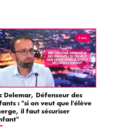
3 min.
ic Delemar, Défenseur des
Guillemet
fants : "si on veut que l'élève
pour les 
erge, il faut sécuriser
aident le
enfant"
écrans