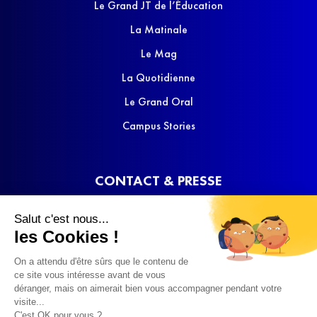
Le Grand JT de l’Éducation
La Matinale
Le Mag
La Quotidienne
Le Grand Oral
Campus Stories
CONTACT & PRESSE
Nous contacter
Salut c'est nous...
Media Kit
les Cookies !
On a attendu d'être sûrs que le contenu de
ce site vous intéresse avant de vous
déranger, mais on aimerait bien vous accompagner pendant votre
visite...
C'est OK pour vous ?