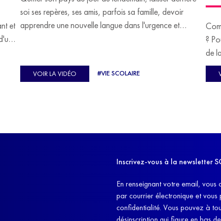
soi ses repères, ses amis, parfois sa famille, devoir
apprendre une nouvelle langue dans l'urgence et
ant et
Comm
devoir malgré tout se construire un avenir.
d'un
? Po
u
de l
C'est l'histoire de nombreux réfugiés, et notamment
se-
s'oc
#VIE SCOLAIRE
VOIR LA VIDÉO
celle de Lisa Machukha, que nous vous proposons de
pass
découvrir aujourd'hui.
class
Dans
l'ex
11h4
d'êt
Inscrivez-vous à la newslette
et q
En renseignant votre email, vous 
par courrier électronique et vous
confidentialité. Vous pouvez à t
désinscription qui figure en bas d