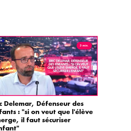
3 min.
ic Delemar, Défenseur des
Guillemet
fants : "si on veut que l'élève
pour les 
erge, il faut sécuriser
aident le
enfant"
écrans