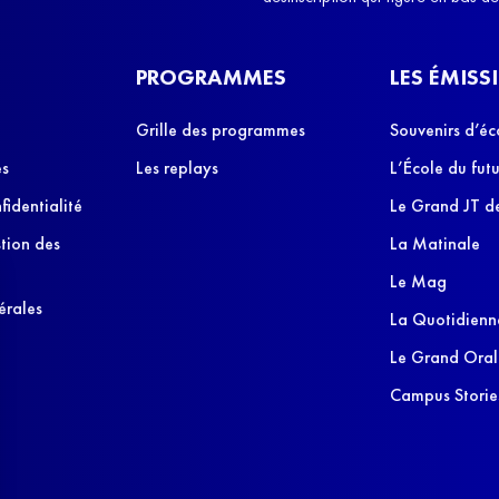
PROGRAMMES
LES ÉMISS
Grille des programmes
Souvenirs d’éc
es
Les replays
L’École du futu
fidentialité
Le Grand JT de
stion des
La Matinale
Le Mag
érales
La Quotidienn
Le Grand Oral
Campus Storie