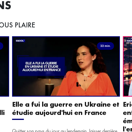
NS
OUS PLAIRE
.
22 min.
Elle a fui la guerre en Ukraine et
Er
li
étudie aujourd'hui en France
en
ém
l'
Quitter son pays du jour au lendemain, laisser derrière