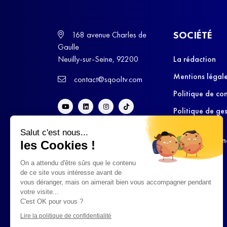
SOCIÉTÉ
168 avenue Charles de
Gaulle
Neuilly-sur-Seine, 92200
La rédaction
Mentions légal
contact@sqooltv.com
Politique de con
Politique de ge
cookies
Salut c'est nous...
Conditions Gén
les Cookies !
d’Utilisation
On a attendu d'être sûrs que le contenu
de ce site vous intéresse avant de
vous déranger, mais on aimerait bien vous accompagner pendant
votre visite...
C'est OK pour vous ?
Lire la politique de confidentialité