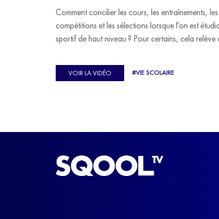
Comment concilier les cours, les entraînements, les
compétitions et les sélections lorsque l'on est étudi
sportif de haut niveau ? Pour certains, cela relève 
véritable casse-tête. C'est précisément ce qu'a véc
Ulysse Soriano, vice-champion d'Europe de Hor
#VIE SCOLAIRE
VOIR LA VIDÉO
ball, qui a failli abandonner ses études avant de
trouver un nouvel équilibre.