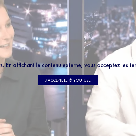
rs. En affichant le contenu externe, vous acceptez les t
J'ACCEPTE LE 🍪 YOUTUBE