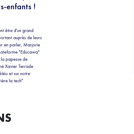
s-enfants !
vent être d'un grand
mportant auprès de leurs
ur en parler, Marjorie
 plateforme "Educawa"
t la papesse de
gné Xavier Terrade.
étéo et sur notre
ière la tech".
NS