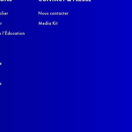
olier
Nous contacter
r
Media Kit
 l’Éducation
e
s