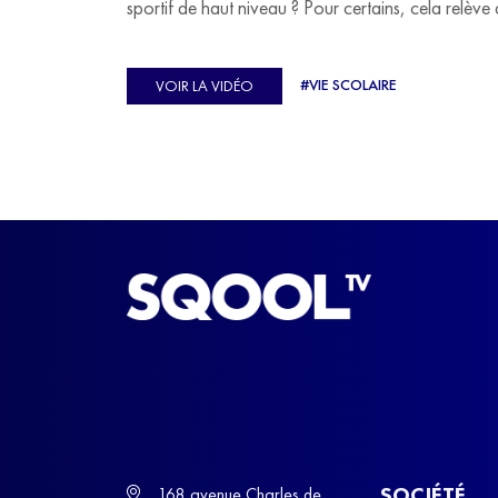
sportif de haut niveau ? Pour certains, cela relève 
véritable casse-tête. C'est précisément ce qu'a véc
Ulysse Soriano, vice-champion d'Europe de Hor
#VIE SCOLAIRE
VOIR LA VIDÉO
ball, qui a failli abandonner ses études avant de
trouver un nouvel équilibre.
SOCIÉTÉ
168 avenue Charles de