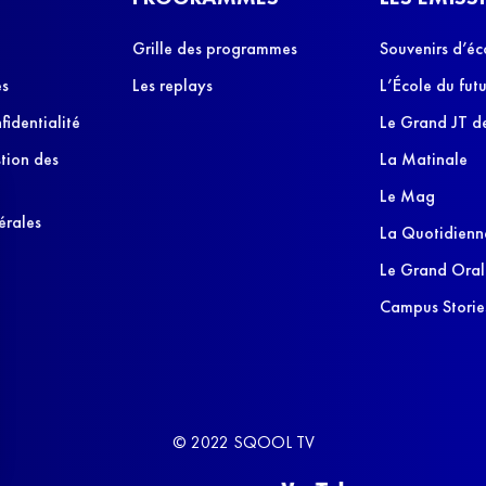
Grille des programmes
Souvenirs d’éc
es
Les replays
L’École du futu
fidentialité
Le Grand JT de
stion des
La Matinale
Le Mag
érales
La Quotidienn
Le Grand Oral
Campus Storie
© 2022 SQOOL TV