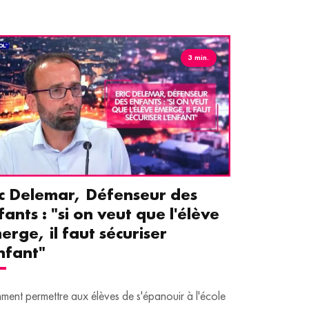
3 min.
ic Delemar, Défenseur des
Guillemet
fants : "si on veut que l'élève
pour les 
erge, il faut sécuriser
aident le
enfant"
écrans
ent permettre aux élèves de s'épanouir à l'école
Traditionnellem