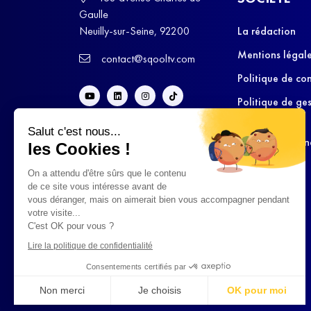
Gaulle
Neuilly-sur-Seine, 92200
La rédaction
Mentions légal
contact@sqooltv.com
Politique de con
Politique de ge
cookies
Salut c'est nous...
Conditions Gén
les Cookies !
d’Utilisation
On a attendu d'être sûrs que le contenu
de ce site vous intéresse avant de
vous déranger, mais on aimerait bien vous accompagner pendant
votre visite...
C'est OK pour vous ?
Lire la politique de confidentialité
Consentements certifiés par
Non merci
Je choisis
OK pour moi