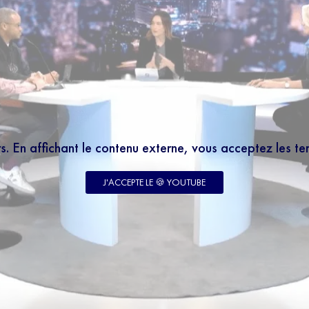
rs. En affichant le contenu externe, vous acceptez les t
LETTER
 à notre newsletter 100% éducation et recevez tous
J'ACCEPTE LE 🍪 YOUTUBE
 le meilleur des programmes SQOOL TV en moins de
enseignant votre email, vous acceptez de recevoir
tre newsletter par courrier électronique et vous prenez
notre politique de confidentialité. Vous pouvez à tout
abonner avec le bouton de désinscription qui figure en
ail reçu.