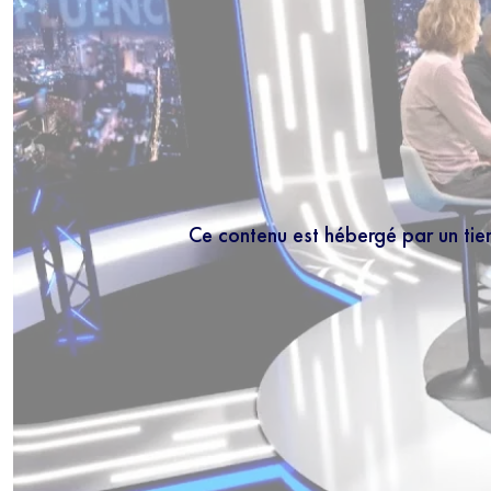
Ce contenu est hébergé par un tie
NEWS
Inscrivez-vous
les mercredis
5 minutes.
En r
régulièrement no
connaissance de 
moment vous dés
bas de chaque m