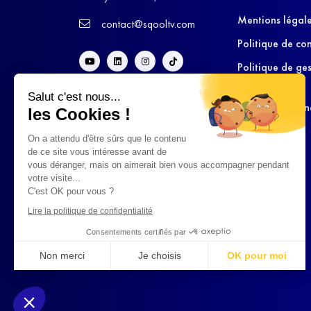
Mentions légal
contact@sqooltv.com
Politique de con
Politique de ge
cookies
Salut c'est nous...
Conditions Gén
les Cookies !
d’Utilisation
On a attendu d'être sûrs que le contenu
de ce site vous intéresse avant de
vous déranger, mais on aimerait bien vous accompagner pendant
votre visite...
C'est OK pour vous ?
Lire la politique de confidentialité
Consentements certifiés par
Non merci
Je choisis
OK pour moi
Axeptio consent
Plateforme de Gestion du Consentement : Personnalisez vo
Notre plateforme vous permet d'adapter et de gérer vos param