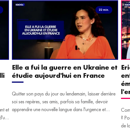
.
22 min.
Elle a fui la guerre en Ukraine et
Er
li
étudie aujourd'hui en France
en
ém
l'
Quitter son pays du jour au lendemain, laisser derrière
soi ses repères, ses amis, parfois sa famille, devoir
apprendre une nouvelle langue dans l'urgence et
ant et
Comm
devoir malgré tout se construire un avenir.
d'un
? Po
u
de l