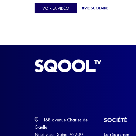
Ulysse Soriano, vice-champion d'Europe de Hor
#VIE SCOLAIRE
VOIR LA VIDÉO
ball, qui a failli abandonner ses études avant de
trouver un nouvel équilibre.
SOCIÉTÉ
168 avenue Charles de
Gaulle
Neuilly-sur-Seine, 92200
La rédaction