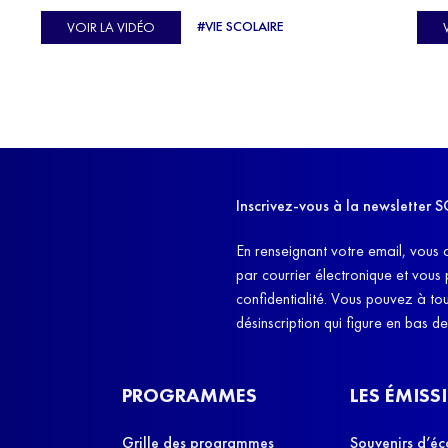
C'est l'histoire de nombreux réfugiés, et notamment
se-
s'oc
#VIE SCOLAIRE
VOIR LA VIDÉO
celle de Lisa Machukha, que nous vous proposons de
pass
découvrir aujourd'hui.
class
Dans
l'ex
11h4
d'êt
Inscrivez-vous à la newslette
et q
En renseignant votre email, vous 
par courrier électronique et vous
confidentialité. Vous pouvez à t
désinscription qui figure en bas d
PROGRAMMES
LES ÉMISS
Grille des programmes
Souvenirs d’éc