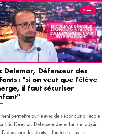
3 min.
ic Delemar, Défenseur des
Guillemet
fants : "si on veut que l'élève
pour les 
erge, il faut sécuriser
aident le
enfant"
écrans
ent permettre aux élèves de s'épanouir à l'école
Traditionnellem
ur Eric Delemar, Défenseur des enfants et adjoint
moins de temps 
a Défenseure des droits, il faudrait pouvoir
adultes, qui peuv