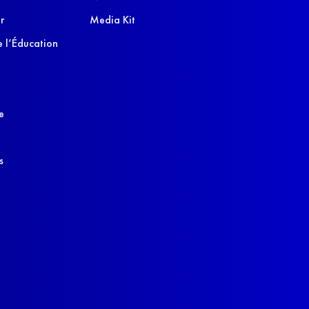
r
Media Kit
 l’Éducation
e
s
s réglementations. Personnalisez vos préférences pour contrôler