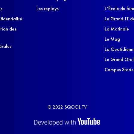
es
Les replays
L’École du futu
fidentialité
Le Grand JT de
stion des
La Matinale
Le Mag
érales
La Quotidienn
Le Grand Oral
Campus Storie
© 2022 SQOOL TV
s Options
ètres de confidentialité, en garantissant la conformité avec le