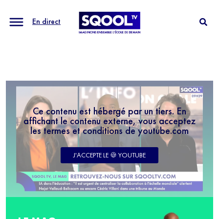
En direct
Ce contenu est hébergé par un tiers. En
affichant le contenu externe, vous acceptez
les termes et conditions de youtube.com
J'ACCEPTE LE 🍪 YOUTUBE