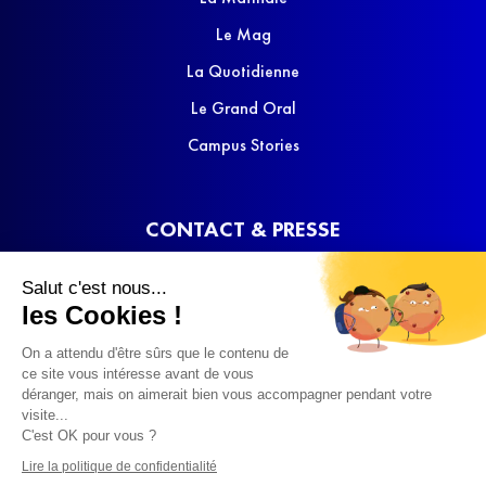
Le Mag
La Quotidienne
Le Grand Oral
Campus Stories
CONTACT & PRESSE
Nous contacter
Salut c'est nous...
Media Kit
les Cookies !
On a attendu d'être sûrs que le contenu de
ce site vous intéresse avant de vous
déranger, mais on aimerait bien vous accompagner pendant votre
visite...
C'est OK pour vous ?
© 2022 SQOOL TV
Lire la politique de confidentialité