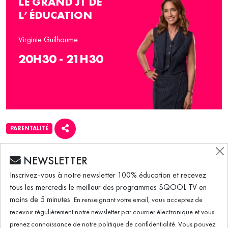
LE GRAND JT DE
L’ÉDUCATION
Virginie Guilhaume
20H30 - 21H30
PARENTALITÉ
ÉMISSION DU 28.05.2024
NEWSLETTER
Inscrivez-vous à notre newsletter 100% éducation et recevez
tous les mercredis le meilleur des programmes SQOOL TV en
Le Grand JT de l'Éducation (28/05/2024) –
moins de 5 minutes.
En renseignant votre email, vous acceptez de
Le documentaire "Pédocriminels, la traque"
recevoir régulièrement notre newsletter par courrier électronique et vous
prenez connaissance de notre politique de confidentialité. Vous pouvez