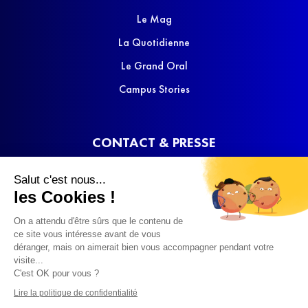
Le Mag
La Quotidienne
Le Grand Oral
Campus Stories
CONTACT & PRESSE
Nous contacter
Salut c'est nous...
Media Kit
les Cookies !
On a attendu d'être sûrs que le contenu de
ce site vous intéresse avant de vous
déranger, mais on aimerait bien vous accompagner pendant votre
visite...
C'est OK pour vous ?
© 2022 SQOOL TV
Lire la politique de confidentialité