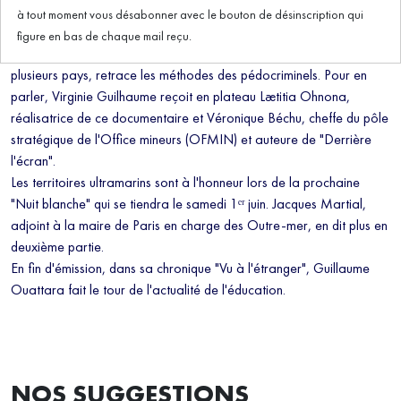
à tout moment vous désabonner avec le bouton de désinscription qui
"Pédocriminels, la traque", c'est le titre du documentaire glaçant
figure en bas de chaque mail reçu.
diffusé sur Arte. Cette enquête, menée pendant quatre ans dans
plusieurs pays, retrace les méthodes des pédocriminels. Pour en
parler, Virginie Guilhaume reçoit en plateau Lætitia Ohnona,
réalisatrice de ce documentaire et Véronique Béchu, cheffe du pôle
stratégique de l'Office mineurs (OFMIN) et auteure de "Derrière
l'écran".
Les territoires ultramarins sont à l'honneur lors de la prochaine
"Nuit blanche" qui se tiendra le samedi 1ᵉʳ juin. Jacques Martial,
adjoint à la maire de Paris en charge des Outre-mer, en dit plus en
deuxième partie.
En fin d'émission, dans sa chronique "Vu à l'étranger", Guillaume
Ouattara fait le tour de l'actualité de l'éducation.
NOS SUGGESTIONS