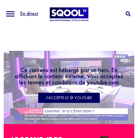
En direct
Ce contenu est hébergé par un tiers. En
affichant le contenu externe, vous acceptez
les termes et conditions de youtube.com
J'ACCEPTE LE 🍪 YOUTUBE