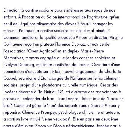
Direction la cantine scolaire pour s'intéresser aux repas de nos
enfants. À l'occasion du Salon international de l'agriculture, qu'en
est-il de l'équilibre alimentaire des élèves ? Faut-il changer les
menus ? Pourquoi la cantine scolaire est-elle si mal-aimée ?
Comment améliorer la qualité proposée ? Pour en discuter, Virginie
Guilhaume reçoit en plateau Florence Dupraz, directrice de
l'association "Open Agrifood" et en duplex Marie-Pierre
Membrives, maman engagée au sujet des cantines scolaires et
Evelyne Debourg, meilleure cantinière de France. Ouverture d'une
commission d'enquête sur Tiktok, nouvel engagement de Charlotte
Caubel, secrétaire d'État chargée de l'Enfance sur le harcèlement
scolaire, projet d'une plateforme culturelle numérique, César des
Lycéens décerné à "la Nuit du 12", cri d'alarme des associations à
propos du calendrier du bac... Loïc Landrau fait le tour de "L'actu en
bref". Comment gérer le "non" des enfants sans s'énerver ? Pour y
répondre, Clémence Prompsy, psychologue clinicienne et auteure,
a sorti un livre intitulé "Je ne veux pas". Elle en parle en deuxième
partie d'émission. Zoom sur l'école péripatéticienne, fondée par le