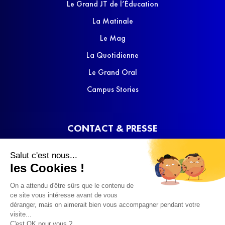
Le Grand JT de l’Éducation
La Matinale
Le Mag
La Quotidienne
Le Grand Oral
Campus Stories
CONTACT & PRESSE
Nous contacter
Salut c'est nous...
Media Kit
les Cookies !
On a attendu d'être sûrs que le contenu de
ce site vous intéresse avant de vous
déranger, mais on aimerait bien vous accompagner pendant votre
visite...
C'est OK pour vous ?