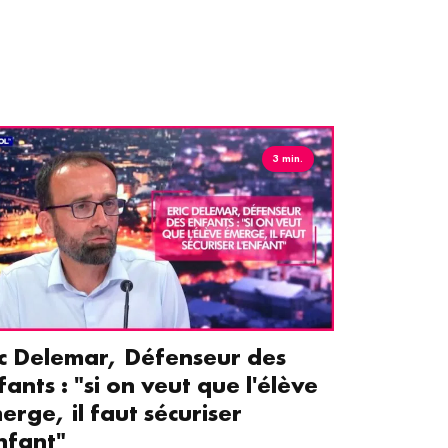
3 min.
ic Delemar, Défenseur des
Guillemet
fants : "si on veut que l'élève
pour les 
erge, il faut sécuriser
aident le
enfant"
écrans