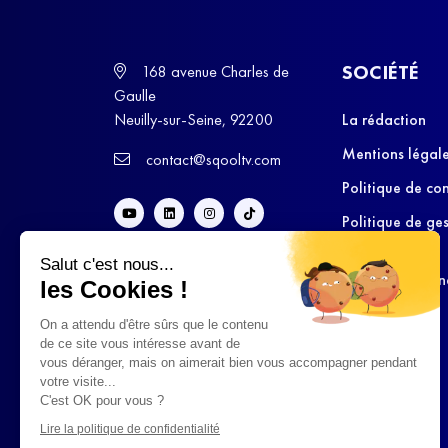
SOCIÉTÉ
168 avenue Charles de
Gaulle
Neuilly-sur-Seine, 92200
La rédaction
Mentions légal
contact@sqooltv.com
Politique de con
Politique de ge
cookies
Salut c'est nous...
Conditions Gén
les Cookies !
d’Utilisation
On a attendu d'être sûrs que le contenu
de ce site vous intéresse avant de
vous déranger, mais on aimerait bien vous accompagner pendant
votre visite...
C'est OK pour vous ?
Lire la politique de confidentialité