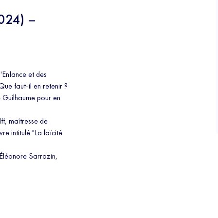
024) –
l'Enfance et des
Que faut-il en retenir ?
nie Guilhaume pour en
lff, maîtresse de
e intitulé "La laïcité
 Éléonore Sarrazin,