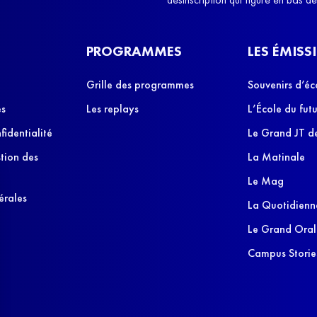
PROGRAMMES
LES ÉMISS
Grille des programmes
Souvenirs d’éc
es
Les replays
L’École du futu
fidentialité
Le Grand JT de
stion des
La Matinale
Le Mag
érales
La Quotidienn
Le Grand Oral
Campus Storie