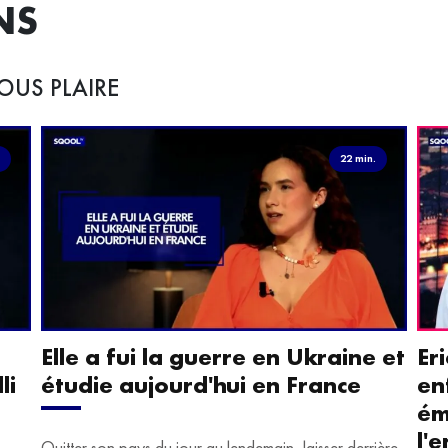
NS
OUS PLAIRE
.
22 min.
Elle a fui la guerre en Ukraine et
Er
li
étudie aujourd'hui en France
en
ém
l'
Quitter son pays du jour au lendemain, laisser derrière