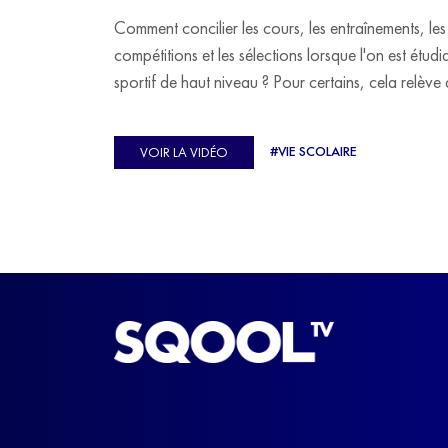
Comment concilier les cours, les entraînements, les
compétitions et les sélections lorsque l'on est étudi
sportif de haut niveau ? Pour certains, cela relève 
véritable casse-tête. C'est précisément ce qu'a véc
Ulysse Soriano, vice-champion d'Europe de Hor
#VIE SCOLAIRE
VOIR LA VIDÉO
ball, qui a failli abandonner ses études avant de
trouver un nouvel équilibre.