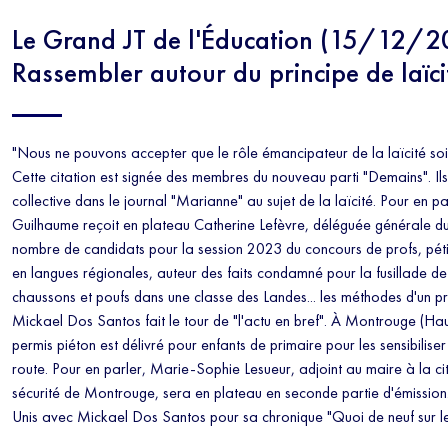
Le Grand JT de l'Éducation (15/12/2
Rassembler autour du principe de laïcit
"Nous ne pouvons accepter que le rôle émancipateur de la laïcité soit
Cette citation est signée des membres du nouveau parti "Demains". Ils
collective dans le journal "Marianne" au sujet de la laïcité. Pour en par
Guilhaume reçoit en plateau Catherine Lefèvre, déléguée générale du
nombre de candidats pour la session 2023 du concours de profs, pétit
en langues régionales, auteur des faits condamné pour la fusillade d
chaussons et poufs dans une classe des Landes... les méthodes d'un pro
Mickael Dos Santos fait le tour de "l'actu en bref". À Montrouge (Ha
permis piéton est délivré pour enfants de primaire pour les sensibilise
route. Pour en parler, Marie-Sophie Lesueur, adjoint au maire à la ci
sécurité de Montrouge, sera en plateau en seconde partie d'émission. 
Unis avec Mickael Dos Santos pour sa chronique "Quoi de neuf sur l