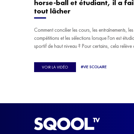
horse-ball et étudiant, il a fail
tout lâcher
Comment concilier les cours, les entraînements, les
compétitions et les sélections lorsque l'on est étudi
sportif de haut niveau ? Pour certains, cela relève 
véritable casse-tête. C'est précisément ce qu'a véc
Ulysse Soriano, vice-champion d'Europe de Hor
#VIE SCOLAIRE
VOIR LA VIDÉO
ball, qui a failli abandonner ses études avant de
trouver un nouvel équilibre.