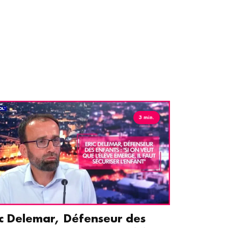
3 min.
ic Delemar, Défenseur des
Guillemet