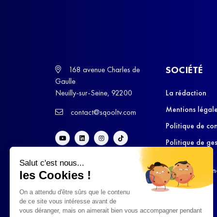
SOCIÉTÉ
168 avenue Charles de
Gaulle
Neuilly-sur-Seine, 92200
La rédaction
Mentions légal
contact@sqooltv.com
Politique de con
Politique de ge
cookies
Salut c'est nous...
Conditions Gén
les Cookies !
d’Utilisation
On a attendu d'être sûrs que le contenu
de ce site vous intéresse avant de
vous déranger, mais on aimerait bien vous accompagner pendant