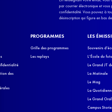
par courrier électronique et vous
confidentialité. Vous pouvez à t
désinscription qui figure en bas d
PROGRAMMES
LES ÉMISS
Grille des programmes
Souvenirs d’éc
es
Les replays
L’École du futu
fidentialité
Le Grand JT de
stion des
La Matinale
Le Mag
érales
La Quotidienn
Le Grand Oral
Campus Storie