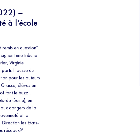
022) –
é à l'école
 remis en question".
 signent une tribune
ler, Virginie
 parti. Hausse du
ion pour les auteurs
e Grasse, élèves en
f font le buzz...
uts-de-Seine), un
r aux dangers de la
toyenneté et la
Direction les États-
es réseaux?"