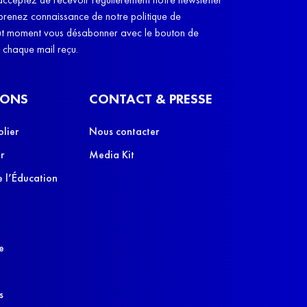
cobayes, des co
 prenez connaissance de notre politique de
leurs parents", e
out moment vous désabonner avec le bouton de
e chaque mail reçu.
IONS
CONTACT & PRESSE
olier
Nous contacter
r
Media Kit
 l’Éducation
e
s