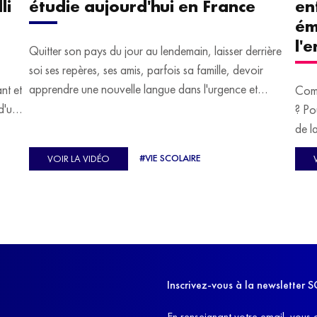
li
étudie aujourd'hui en France
en
ém
l'
Quitter son pays du jour au lendemain, laisser derrière
soi ses repères, ses amis, parfois sa famille, devoir
apprendre une nouvelle langue dans l'urgence et
ant et
Comm
devoir malgré tout se construire un avenir.
d'un
? Po
u
de l
C'est l'histoire de nombreux réfugiés, et notamment
se-
s'oc
#VIE SCOLAIRE
VOIR LA VIDÉO
celle de Lisa Machukha, que nous vous proposons de
pass
découvrir aujourd'hui.
class
Dans
l'ex
11h4
d'êt
Inscrivez-vous à la newslette
et q
En renseignant votre email, vous 