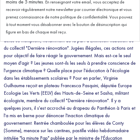
moins de 5 minutes.
En renseignant votre email, vous acceptez de
recevoir régulièrement notre newsletter par courrier électronique et vous
prenez connaissance de notre politique de confidentialité. Vous pouvez
Alors qu'il n'a jamais été aussi urgent de prendre au sérieux les
à tout moment vous désabonner avec le bouton de désinscription qui
enjeux climatiques, certains jeunes ont décidé de s'engager dans le
figure en bas de chaque mail reçu.
militantisme, et de mener des actions de désobéissance civile. Les
actes se multiplient, notamment de la part d'Extinction Rébellion ou
du collectif "Dernière rénovation". Jugées illégales, ces actions ont
pour objectif de faire réagir le gouvernement. Mais est-ce le seul
moyen d'agir ? Les jeunes sont-ils les seuls à prendre conscience de
l'urgence climatique ? Quelle place pour l'éducation à l'écologie
dans les établissements scolaires ? Pour en parler, Virginie
Guilhaume reçoit en plateau Francesca Pasquini, députée Europe
Ecologie Les Verts (EELV) des Hauts-de-Seine et Sasha, militant
écologiste, membre du collectif "Dernière rénovation". Il y a
quelques jours, il s'est accroché au drapeau du Panthéon à Paris et
l'a mis en berne pour dénoncer l'inaction climatique du
gouvernement. Rentrée chamboulée pour les élèves de Conty
(Somme), menace sur les cantines, pastille vidéo hebdomadaire
intitulée "la minute Pap" publiée par le ministre de l'Éducation