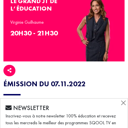
LE GRAND JT DE
L’ÉDUCATION
Virginie Guilhaume
20H30 - 21H30
ÉMISSION DU 07.11.2022
Le Grand JT de l’Éducation (07/11/2022) –
NEWSLETTER
Écologie: prendre conscience de l’urgence
Inscrivez-vous à notre newsletter 100% éducation et recevez
climatique
tous les mercredis le meilleur des programmes SQOOL TV en