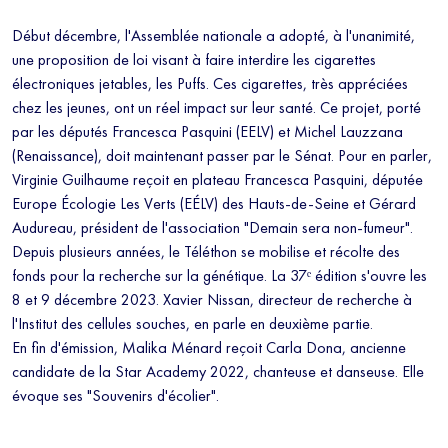
tous les mercredis le meilleur des programmes SQOOL TV en
moins de 5 minutes.
En renseignant votre email, vous acceptez de
Début décembre, l'Assemblée nationale a adopté, à l'unanimité,
recevoir régulièrement notre newsletter par courrier électronique et vous
une proposition de loi visant à faire interdire les cigarettes
prenez connaissance de notre politique de confidentialité. Vous pouvez
électroniques jetables, les Puffs. Ces cigarettes, très appréciées
à tout moment vous désabonner avec le bouton de désinscription qui
chez les jeunes, ont un réel impact sur leur santé. Ce projet, porté
figure en bas de chaque mail reçu.
par les députés Francesca Pasquini (EELV) et Michel Lauzzana
(Renaissance), doit maintenant passer par le Sénat. Pour en parler,
Virginie Guilhaume reçoit en plateau Francesca Pasquini, députée
Europe Écologie Les Verts (EÉLV) des Hauts-de-Seine et Gérard
Audureau, président de l'association "Demain sera non-fumeur".
Depuis plusieurs années, le Téléthon se mobilise et récolte des
fonds pour la recherche sur la génétique. La 37ᵉ édition s'ouvre les
8 et 9 décembre 2023. Xavier Nissan, directeur de recherche à
l'Institut des cellules souches, en parle en deuxième partie.
En fin d'émission, Malika Ménard reçoit Carla Dona, ancienne
candidate de la Star Academy 2022, chanteuse et danseuse. Elle
évoque ses "Souvenirs d'écolier".