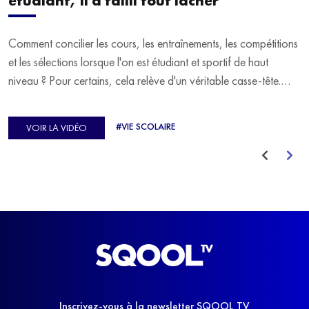
étudiant, il a failli tout lâcher
Comment concilier les cours, les entraînements, les compétitions
et les sélections lorsque l'on est étudiant et sportif de haut
niveau ? Pour certains, cela relève d'un véritable casse-tête.
C'est précisément ce qu'a vécu Ulysse Soriano, vice-champion
d'Europe de Horse-ball, qui a failli abandonner ses études
#VIE SCOLAIRE
VOIR LA VIDÉO
avant de trouver un nouvel équilibre.
Inscrivez-vous à la newsletter SQOOL TV