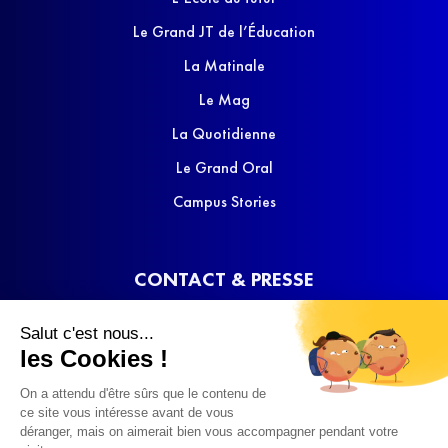
Le Grand JT de l’Éducation
La Matinale
Le Mag
La Quotidienne
Le Grand Oral
Campus Stories
CONTACT & PRESSE
Nous contacter
Salut c'est nous...
Media Kit
les Cookies !
On a attendu d'être sûrs que le contenu de
ce site vous intéresse avant de vous
déranger, mais on aimerait bien vous accompagner pendant votre