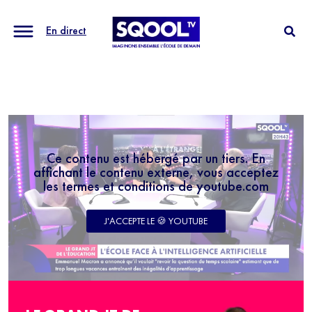
En direct
Ce contenu est hébergé par un tiers. En
affichant le contenu externe, vous acceptez
les termes et conditions de youtube.com
J'ACCEPTE LE 🍪 YOUTUBE