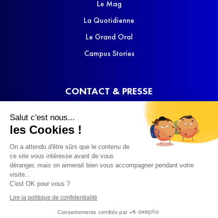
Le Mag
La Quotidienne
Le Grand Oral
Campus Stories
CONTACT & PRESSE
Nous contacter
Salut c'est nous...
Media Kit
les Cookies !
On a attendu d'être sûrs que le contenu de
ce site vous intéresse avant de vous
déranger, mais on aimerait bien vous accompagner pendant votre
visite...
C'est OK pour vous ?
© 2022 SQOOL TV
Lire la politique de confidentialité
Consentements certifiés par