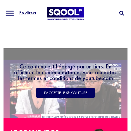
En direct
Ce contenu est hébergé par un tiers. En
affichant le contenu externe, vous acceptez
les termes et conditions de youtube.com
J'ACCEPTE LE 🍪 YOUTUBE