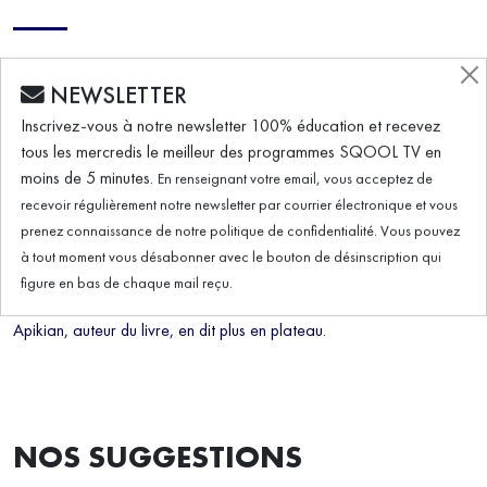
à tout moment vous désabonner avec le bouton de désinscription qui
figure en bas de chaque mail reçu.
En France, entre 3 à 5% des enfants scolarisés souffriraient de
TDAH (trouble du déficit de l'attention avec ou sans hyperactivité).
Ce syndrome, souvent mal diagnostiqué et mal compris, perturbe la
scolarité des enfants concernés. Comment mieux les accompagner
à l'école ? Comment aider les familles dans la prise en charge de
ce trouble ? Géraldine Maigret, psychologue spécialisée en
neuropsychologie, est l'invitée de Guillaume Ouattara pour en
parler.
En deuxième partie, on se replonge dans l'Histoire, au cœur de
l'Allemagne nazie avec un roman graphique, "3ᵉ Kamera". Cédric
Apikian, auteur du livre, en dit plus en plateau.
NOS SUGGESTIONS