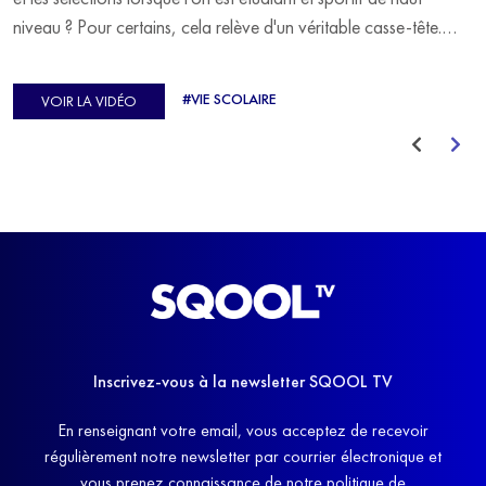
niveau ? Pour certains, cela relève d'un véritable casse-tête.
C'est précisément ce qu'a vécu Ulysse Soriano, vice-champion
d'Europe de Horse-ball, qui a failli abandonner ses études
#VIE SCOLAIRE
VOIR LA VIDÉO
avant de trouver un nouvel équilibre.
Inscrivez-vous à la newsletter SQOOL TV
En renseignant votre email, vous acceptez de recevoir
régulièrement notre newsletter par courrier électronique et
vous prenez connaissance de notre politique de