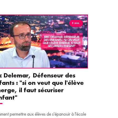
3 min.
ic Delemar, Défenseur des
Guillemet
fants : "si on veut que l'élève
pour les 
erge, il faut sécuriser
aident le
enfant"
écrans
ent permettre aux élèves de s'épanouir à l'école
Traditionnellem