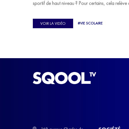
sportif de haut niveau ? Pour certains, cela relève 
véritable casse-tête. C'est précisément ce qu'a véc
Ulysse Soriano, vice-champion d'Europe de Hor
#VIE SCOLAIRE
VOIR LA VIDÉO
ball, qui a failli abandonner ses études avant de
trouver un nouvel équilibre.