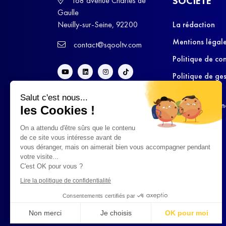
SOCIÉTÉ
168 avenue Charles de
Gaulle
Neuilly-sur-Seine, 92200
La rédaction
Mentions légal
contact@sqooltv.com
Politique de con
Politique de ge
cookies
Salut c'est nous...
Conditions Gén
les Cookies !
d’Utilisation
On a attendu d'être sûrs que le contenu
de ce site vous intéresse avant de
vous déranger, mais on aimerait bien vous accompagner pendant
votre visite...
C'est OK pour vous ?
Lire la politique de confidentialité
Consentements certifiés par
Non merci
Je choisis
OK pour moi