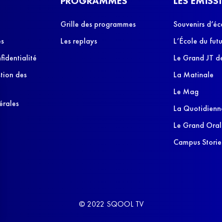
PROGRAMMES
LES ÉMISS
Grille des programmes
Souvenirs d’éc
es
Les replays
L’École du futu
fidentialité
Le Grand JT de
stion des
La Matinale
Le Mag
érales
La Quotidienn
Le Grand Oral
Campus Storie
© 2022 SQOOL TV