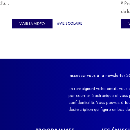
devoir malgré tout se construire un avenir.
d'un
? Po
u
de l
C'est l'histoire de nombreux réfugiés, et notamment
se-
s'oc
#VIE SCOLAIRE
VOIR LA VIDÉO
celle de Lisa Machukha, que nous vous proposons de
pass
découvrir aujourd'hui.
class
Dans
l'ex
11h4
d'êt
Inscrivez-vous à la newslette
et q
En renseignant votre email, vous 
par courrier électronique et vous
confidentialité. Vous pouvez à t
désinscription qui figure en bas d