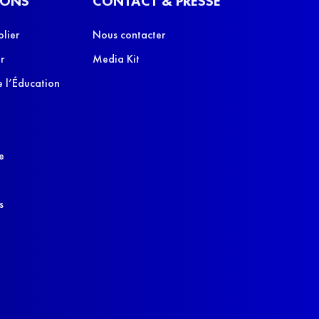
IONS
CONTACT & PRESSE
olier
Nous contacter
r
Media Kit
 l’Éducation
e
s