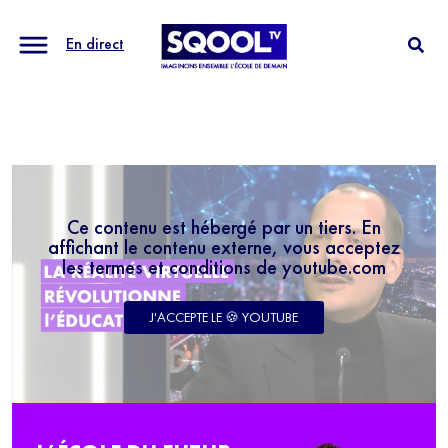
En direct
Ce contenu est hébergé par un tiers. En
affichant le contenu externe, vous acceptez
les termes et conditions de youtube.com
J'ACCEPTE LE 🍪 YOUTUBE