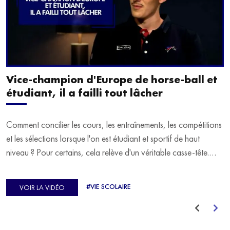
Vice-champion d'Europe de horse-ball et
étudiant, il a failli tout lâcher
Comment concilier les cours, les entraînements, les compétitions
et les sélections lorsque l'on est étudiant et sportif de haut
niveau ? Pour certains, cela relève d'un véritable casse-tête.
C'est précisément ce qu'a vécu Ulysse Soriano, vice-champion
d'Europe de Horse-ball, qui a failli abandonner ses études
#VIE SCOLAIRE
VOIR LA VIDÉO
avant de trouver un nouvel équilibre.