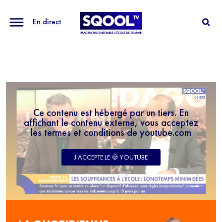
En direct
Ce contenu est hébergé par un tiers. En
affichant le contenu externe, vous acceptez
les termes et conditions de youtube.com
J'ACCEPTE LE 🍪 YOUTUBE