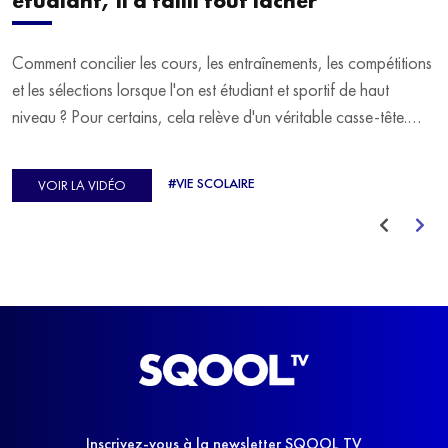
étudiant, il a failli tout lâcher
Comment concilier les cours, les entraînements, les compétitions
et les sélections lorsque l'on est étudiant et sportif de haut
niveau ? Pour certains, cela relève d'un véritable casse-tête.
C'est précisément ce qu'a vécu Ulysse Soriano, vice-champion
d'Europe de Horse-ball, qui a failli abandonner ses études
#VIE SCOLAIRE
VOIR LA VIDÉO
avant de trouver un nouvel équilibre.
Inscrivez-vous à la newsletter SQOOL TV