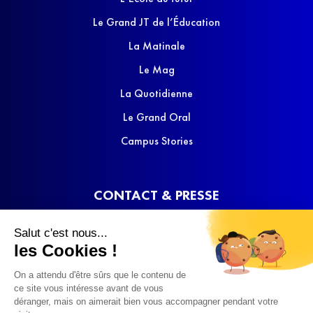
Le Grand JT de l’Éducation
La Matinale
Le Mag
La Quotidienne
Le Grand Oral
Campus Stories
CONTACT & PRESSE
Nous contacter
Salut c'est nous...
Media Kit
les Cookies !
On a attendu d'être sûrs que le contenu de
ce site vous intéresse avant de vous
déranger, mais on aimerait bien vous accompagner pendant votre