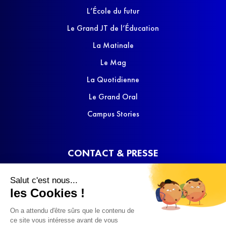
L’École du futur
Le Grand JT de l’Éducation
La Matinale
Le Mag
La Quotidienne
Le Grand Oral
Campus Stories
CONTACT & PRESSE
Nous contacter
Salut c'est nous...
Media Kit
les Cookies !
On a attendu d'être sûrs que le contenu de
ce site vous intéresse avant de vous