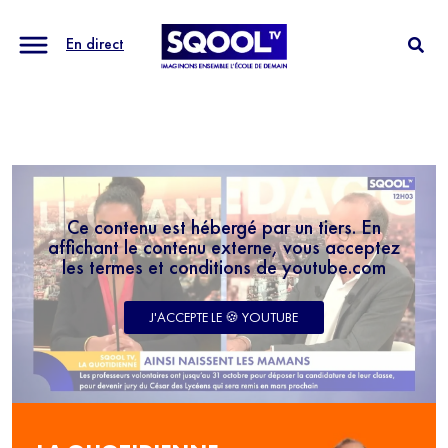
En direct
Ce contenu est hébergé par un tiers. En
affichant le contenu externe, vous acceptez
les termes et conditions de youtube.com
J'ACCEPTE LE 🍪 YOUTUBE