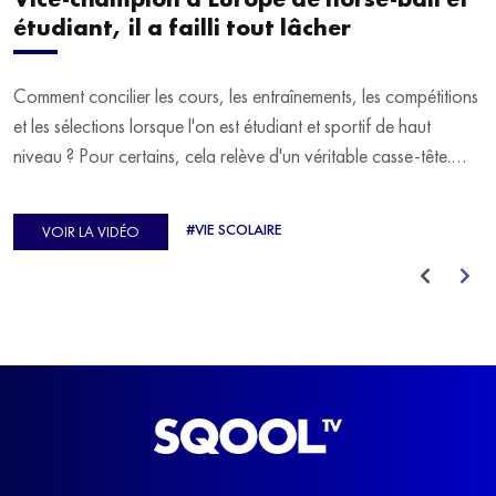
étudiant, il a failli tout lâcher
Comment concilier les cours, les entraînements, les compétitions
et les sélections lorsque l'on est étudiant et sportif de haut
niveau ? Pour certains, cela relève d'un véritable casse-tête.
C'est précisément ce qu'a vécu Ulysse Soriano, vice-champion
d'Europe de Horse-ball, qui a failli abandonner ses études
#VIE SCOLAIRE
VOIR LA VIDÉO
avant de trouver un nouvel équilibre.