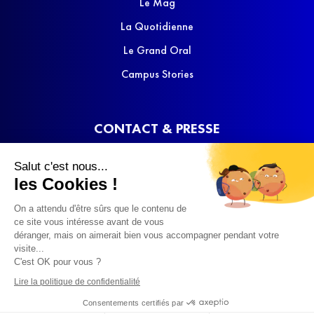
Le Mag
La Quotidienne
Le Grand Oral
Campus Stories
CONTACT & PRESSE
Nous contacter
Salut c'est nous...
Media Kit
les Cookies !
On a attendu d'être sûrs que le contenu de
ce site vous intéresse avant de vous
déranger, mais on aimerait bien vous accompagner pendant votre
visite...
C'est OK pour vous ?
© 2022 SQOOL TV
Lire la politique de confidentialité
Consentements certifiés par