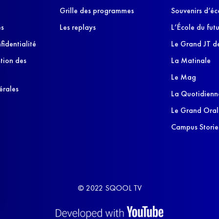
Grille des programmes
Souvenirs d’éc
es
Les replays
L’École du futu
fidentialité
Le Grand JT de
stion des
La Matinale
Le Mag
érales
La Quotidienn
Le Grand Oral
Campus Storie
© 2022 SQOOL TV
s Options