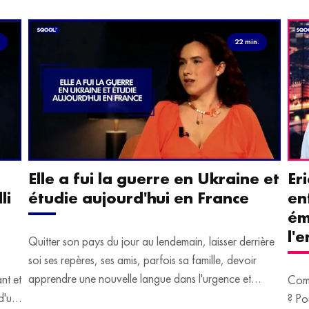
.
22 min.
Elle a fui la guerre en Ukraine et
Er
li
étudie aujourd'hui en France
en
ém
l'
Quitter son pays du jour au lendemain, laisser derrière
soi ses repères, ses amis, parfois sa famille, devoir
apprendre une nouvelle langue dans l'urgence et
ant et
Comm
devoir malgré tout se construire un avenir.
d'un
? Po