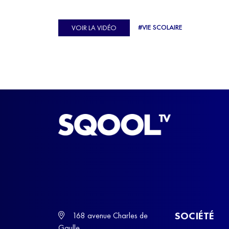
véritable casse-tête. C'est précisément ce qu'a véc
Ulysse Soriano, vice-champion d'Europe de Hor
#VIE SCOLAIRE
VOIR LA VIDÉO
ball, qui a failli abandonner ses études avant de
trouver un nouvel équilibre.
SOCIÉTÉ
168 avenue Charles de
Gaulle