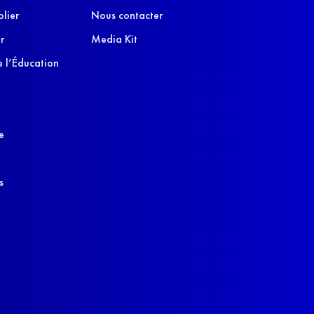
olier
Nous contacter
r
Media Kit
 l’Éducation
e
s