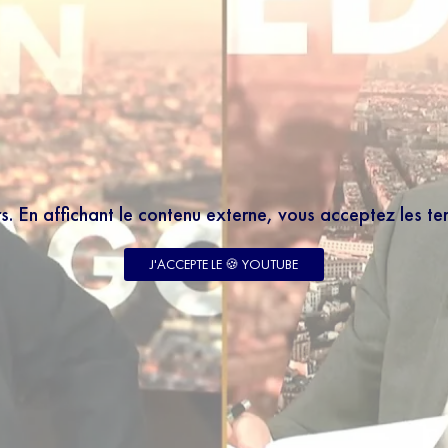
rs. En affichant le contenu externe, vous acceptez les t
LETTER
 à notre newsletter 100% éducation et recevez tous
J'ACCEPTE LE 🍪 YOUTUBE
 le meilleur des programmes SQOOL TV en moins de
enseignant votre email, vous acceptez de recevoir
tre newsletter par courrier électronique et vous prenez
notre politique de confidentialité. Vous pouvez à tout
abonner avec le bouton de désinscription qui figure en
ail reçu.