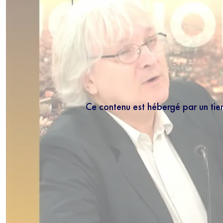
Ce contenu est hébergé par un tie
NEWS
Inscrivez-vous
les mercredis
5 minutes.
En r
régulièrement no
connaissance de 
moment vous dés
bas de chaque m