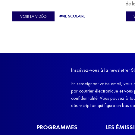
u
de l
C'est l'histoire de nombreux réfugiés, et notamment
se-
s'oc
#VIE SCOLAIRE
VOIR LA VIDÉO
celle de Lisa Machukha, que nous vous proposons de
pass
découvrir aujourd'hui.
class
Dans
l'ex
11h4
d'êt
Inscrivez-vous à la newslette
et q
En renseignant votre email, vous 
par courrier électronique et vous
confidentialité. Vous pouvez à t
désinscription qui figure en bas d
PROGRAMMES
LES ÉMISS