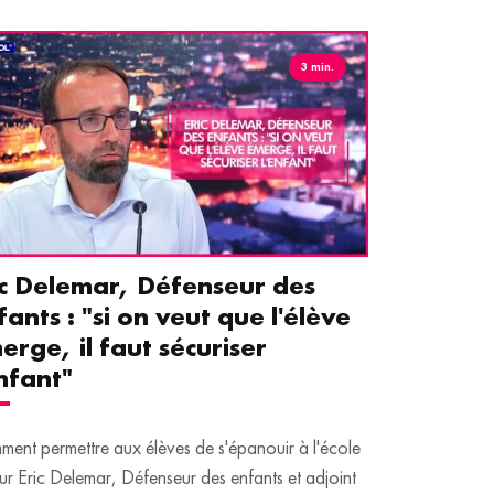
3 min.
ic Delemar, Défenseur des
Guillemet
fants : "si on veut que l'élève
pour les 
erge, il faut sécuriser
aident le
enfant"
écrans
ent permettre aux élèves de s'épanouir à l'école
Traditionnellem
ur Eric Delemar, Défenseur des enfants et adjoint
moins de temps 