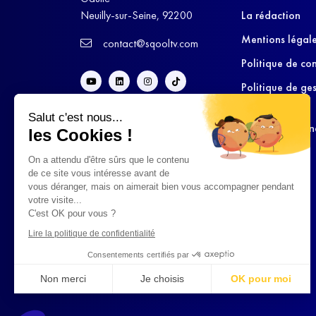
Neuilly-sur-Seine, 92200
La rédaction
Mentions légal
contact@sqooltv.com
Politique de con
Politique de ge
cookies
Salut c'est nous...
Conditions Gén
les Cookies !
d’Utilisation
On a attendu d'être sûrs que le contenu
de ce site vous intéresse avant de
vous déranger, mais on aimerait bien vous accompagner pendant
votre visite...
C'est OK pour vous ?
Lire la politique de confidentialité
Consentements certifiés par
Non merci
Je choisis
OK pour moi
Axeptio consent
Plateforme de Gestion du Consentement : Personnalisez vo