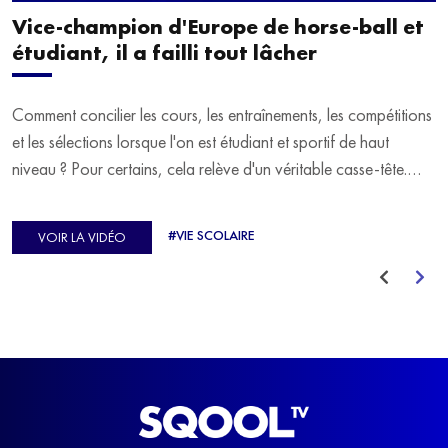
Vice-champion d'Europe de horse-ball et
étudiant, il a failli tout lâcher
Comment concilier les cours, les entraînements, les compétitions
et les sélections lorsque l'on est étudiant et sportif de haut
niveau ? Pour certains, cela relève d'un véritable casse-tête.
C'est précisément ce qu'a vécu Ulysse Soriano, vice-champion
d'Europe de Horse-ball, qui a failli abandonner ses études
#VIE SCOLAIRE
VOIR LA VIDÉO
avant de trouver un nouvel équilibre.