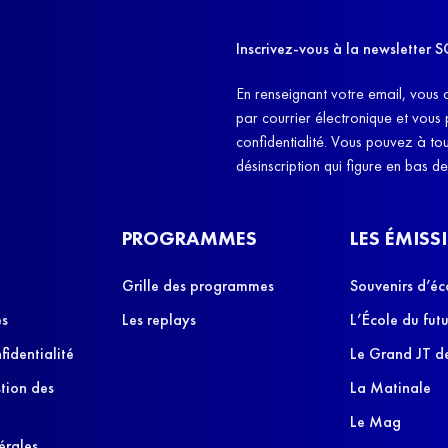
11h4
d'êt
Inscrivez-vous à la newslette
et q
En renseignant votre email, vous 
par courrier électronique et vous
confidentialité. Vous pouvez à t
désinscription qui figure en bas d
PROGRAMMES
LES ÉMISS
Grille des programmes
Souvenirs d’éc
es
Les replays
L’École du futu
fidentialité
Le Grand JT de
stion des
La Matinale
Le Mag
érales