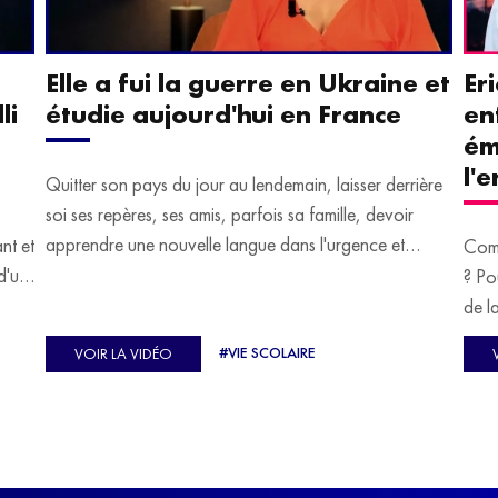
Elle a fui la guerre en Ukraine et
Er
li
étudie aujourd'hui en France
en
ém
l'
Quitter son pays du jour au lendemain, laisser derrière
soi ses repères, ses amis, parfois sa famille, devoir
apprendre une nouvelle langue dans l'urgence et
ant et
Comm
devoir malgré tout se construire un avenir.
d'un
? Po
u
de l
C'est l'histoire de nombreux réfugiés, et notamment
se-
s'oc
#VIE SCOLAIRE
VOIR LA VIDÉO
celle de Lisa Machukha, que nous vous proposons de
pass
découvrir aujourd'hui.
class
Dans
l'ex