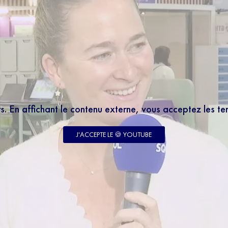
rs. En affichant le contenu externe, vous acceptez les t
J'ACCEPTE LE 🍪 YOUTUBE