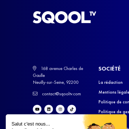
SOCIÉTÉ
168 avenue Charles de
Gaulle
Neuilly-sur-Seine, 92200
La rédaction
Mentions légal
contact@sqooltv.com
Politique de con
Politique de ge
cookies
Salut c'est nous...
Conditions Gén