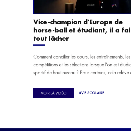
Vice-champion d'Europe de
horse-ball et étudiant, il a fail
tout lâcher
Comment concilier les cours, les entraînements, les
compétitions et les sélections lorsque l'on est étudi
sportif de haut niveau ? Pour certains, cela relève 
véritable casse-tête. C'est précisément ce qu'a véc
Ulysse Soriano, vice-champion d'Europe de Hor
#VIE SCOLAIRE
VOIR LA VIDÉO
ball, qui a failli abandonner ses études avant de
trouver un nouvel équilibre.