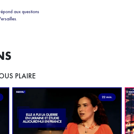
 répond aux questions
ersailles.
NS
OUS PLAIRE
.
22 min.