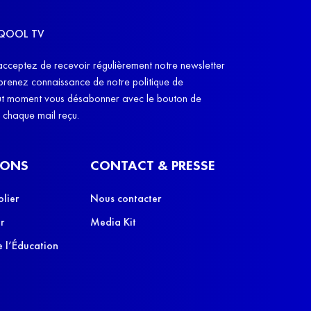
5, dont on présuppose qu'à 11h45, ils arrêtent
édité par Caste
re en situation de handicap pour aller à la cantine,
r SQOOL TV
u'ils reprennent leur handicap à 13h45."
"L'idée, c'est q
acceptez de recevoir régulièrement notre newsletter
cobayes, des co
 prenez connaissance de notre politique de
leurs parents", e
out moment vous désabonner avec le bouton de
e chaque mail reçu.
IONS
CONTACT & PRESSE
olier
Nous contacter
r
Media Kit
 l’Éducation