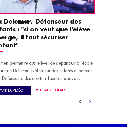
ic Delemar, Défenseur des
Guillemet
fants : "si on veut que l'élève
pour les 
erge, il faut sécuriser
aident le
enfant"
écrans
ent permettre aux élèves de s'épanouir à l'école
Traditionnellem
ur Eric Delemar, Défenseur des enfants et adjoint
moins de temps 
a Défenseure des droits, il faudrait pouvoir
adultes, qui peuv
cuper d'eux durant l'entièreté du temps qu'ils
contiennent pou
#EXTRA-SCOLAIRE
VOIR LA VIDÉO
VOIR LA VID
ent à l'école, et pas seulement durant les heures de
e.
Guillemette Fau
autrement et a 
 le Grand JT de l'Éducation, il prend notamment
aider leurs par
emple d'élèves "qui ont une AESH, de 8h45 à
des écrans". Un 