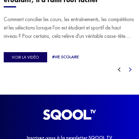
étudiant, il a failli tout lâcher
Comment concilier les cours, les entraînements, les compétitions
et les sélections lorsque l'on est étudiant et sportif de haut
niveau ? Pour certains, cela relève d'un véritable casse-tête.
C'est précisément ce qu'a vécu Ulysse Soriano, vice-champion
d'Europe de Horse-ball, qui a failli abandonner ses études
#VIE SCOLAIRE
VOIR LA VIDÉO
avant de trouver un nouvel équilibre.
Inscrivez-vous à la newsletter SQOOL TV