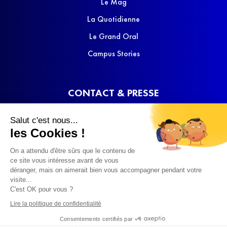
Le Mag
La Quotidienne
Le Grand Oral
Campus Stories
CONTACT & PRESSE
Nous contacter
Salut c'est nous...
Media Kit
les Cookies !
On a attendu d'être sûrs que le contenu de
ce site vous intéresse avant de vous
déranger, mais on aimerait bien vous accompagner pendant votre
visite...
C'est OK pour vous ?
© 2022 SQOOL TV
Lire la politique de confidentialité
Consentements certifiés par