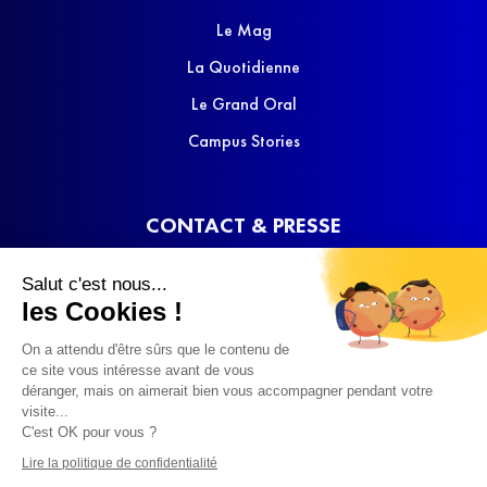
Le Mag
La Quotidienne
Le Grand Oral
Campus Stories
CONTACT & PRESSE
Nous contacter
Salut c'est nous...
Media Kit
les Cookies !
On a attendu d'être sûrs que le contenu de
ce site vous intéresse avant de vous
déranger, mais on aimerait bien vous accompagner pendant votre
visite...
C'est OK pour vous ?
© 2022 SQOOL TV
Lire la politique de confidentialité