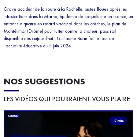
NEWSLETTER
Grave accident de la route à la Rochelle, pistes floues après les
intoxications dans la Marne, épidémie de coqueluche en France, un
Inscrivez-vous à notre newsletter 100% éducation et recevez
enfant sur quatre en retard vaccinal dans les crèches, le plan de
tous les mercredis le meilleur des programmes SQOOL TV en
Montélimar (Drôme) pour lutter contre la chaleur, pass rail
moins de 5 minutes.
En renseignant votre email, vous acceptez de
disponible dès aujourd'hui... Guillaume Buan fait le tour de
recevoir régulièrement notre newsletter par courrier électronique et vous
l'actualité éducative du 5 juin 2024.
prenez connaissance de notre politique de confidentialité. Vous pouvez
à tout moment vous désabonner avec le bouton de désinscription qui
figure en bas de chaque mail reçu.
NOS SUGGESTIONS
LES VIDÉOS QUI POURRAIENT VOUS PLAIRE
17 min.