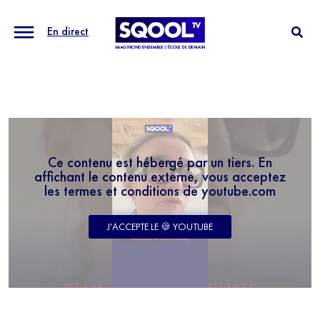
En direct
Ce contenu est hébergé par un tiers. En
affichant le contenu externe, vous acceptez
les termes et conditions de youtube.com
J'ACCEPTE LE 🍪 YOUTUBE