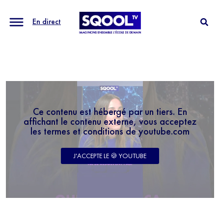
En direct
Ce contenu est hébergé par un tiers. En
affichant le contenu externe, vous acceptez
les termes et conditions de youtube.com
J'ACCEPTE LE 🍪 YOUTUBE