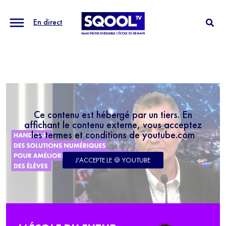
En direct
Ce contenu est hébergé par un tiers. En
affichant le contenu externe, vous acceptez
les termes et conditions de youtube.com
J'ACCEPTE LE 🍪 YOUTUBE