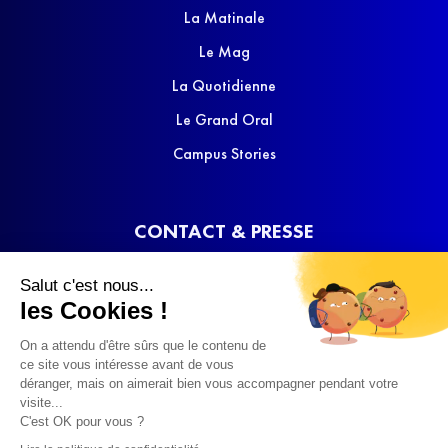
La Matinale
Le Mag
La Quotidienne
Le Grand Oral
Campus Stories
CONTACT & PRESSE
Nous contacter
Salut c'est nous...
Media Kit
les Cookies !
On a attendu d'être sûrs que le contenu de
ce site vous intéresse avant de vous
déranger, mais on aimerait bien vous accompagner pendant votre
visite...
C'est OK pour vous ?
© 2022 SQOOL TV