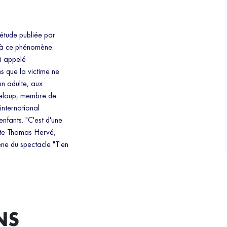
étude publiée par
s à ce phénomène.
si appelé
s que la victime ne
 un adulte, aux
sdeloup, membre de
international
enfants. "C'est d'une
erte Thomas Hervé,
ène du spectacle "T'en
NS