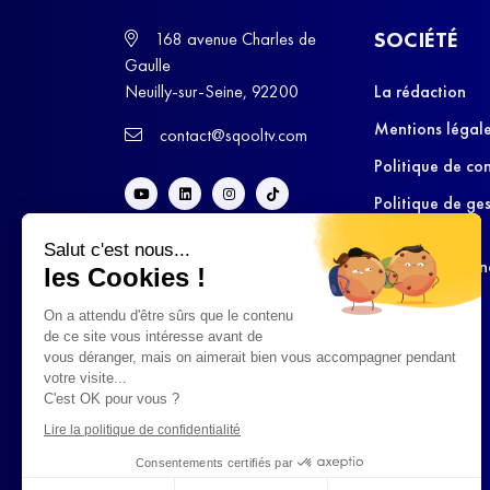
SOCIÉTÉ
168 avenue Charles de
Gaulle
Neuilly-sur-Seine, 92200
La rédaction
Mentions légal
contact@sqooltv.com
Politique de con
Politique de ge
cookies
Salut c'est nous...
Conditions Gén
les Cookies !
d’Utilisation
On a attendu d'être sûrs que le contenu
de ce site vous intéresse avant de
vous déranger, mais on aimerait bien vous accompagner pendant
votre visite...
C'est OK pour vous ?
Lire la politique de confidentialité
Consentements certifiés par