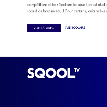
compétitions et les sélections lorsque l'on est étudi
sportif de haut niveau ? Pour certains, cela relève 
véritable casse-tête. C'est précisément ce qu'a véc
Ulysse Soriano, vice-champion d'Europe de Hor
#VIE SCOLAIRE
VOIR LA VIDÉO
ball, qui a failli abandonner ses études avant de
trouver un nouvel équilibre.