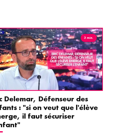
3 min.
ic Delemar, Défenseur des
Guillemet
fants : "si on veut que l'élève
pour les 
erge, il faut sécuriser
aident le
enfant"
écrans