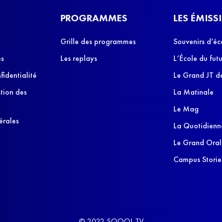
PROGRAMMES
LES ÉMISS
Grille des programmes
Souvenirs d’éc
es
Les replays
L’École du futu
fidentialité
Le Grand JT de
stion des
La Matinale
Le Mag
érales
La Quotidienn
Le Grand Oral
Campus Storie
© 2022 SQOOL TV