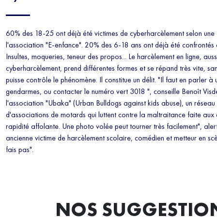
60% des 18-25 ont déjà été victimes de cyberharcèlement selon une 
l'association "E-enfance". 20% des 6-18 ans ont déjà été confronté
Insultes, moqueries, teneur des propos... Le harcèlement en ligne, aus
cyberharcèlement, prend différentes formes et se répand très vite, san
puisse contrôle le phénomène. Il constitue un délit. "Il faut en parler à
gendarmes, ou contacter le numéro vert 3018 ", conseille Benoît Vi
l'association "Ubaka" (Urban Bulldogs against kids abuse), un réseau 
d'associations de motards qui luttent contre la maltraitance faite aux 
rapidité affolante. Une photo volée peut tourner très facilement", al
ancienne victime de harcèlement scolaire, comédien et metteur en sc
fais pas".
NOS SUGGESTIO