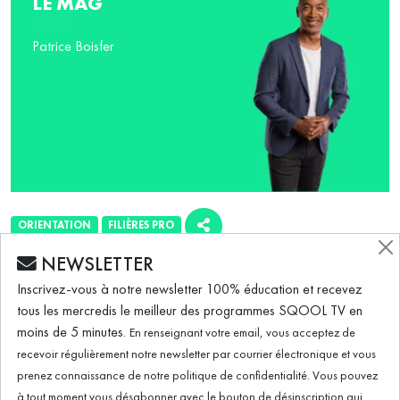
LE MAG
Patrice Boisfer
ORIENTATION
FILIÈRES PRO
NEWSLETTER
ÉMISSION DU 16.03.2023
Inscrivez-vous à notre newsletter 100% éducation et recevez
tous les mercredis le meilleur des programmes SQOOL TV en
moins de 5 minutes.
En renseignant votre email, vous acceptez de
Comment devenir sapeur-pompier volontaire ?
recevoir régulièrement notre newsletter par courrier électronique et vous
prenez connaissance de notre politique de confidentialité. Vous pouvez
à tout moment vous désabonner avec le bouton de désinscription qui