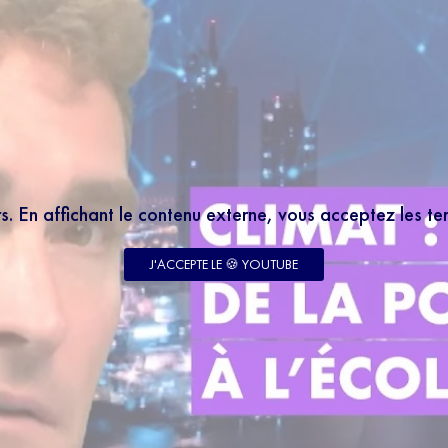
rs. En affichant le contenu externe, vous acceptez les t
J'ACCEPTE LE 🍪 YOUTUBE