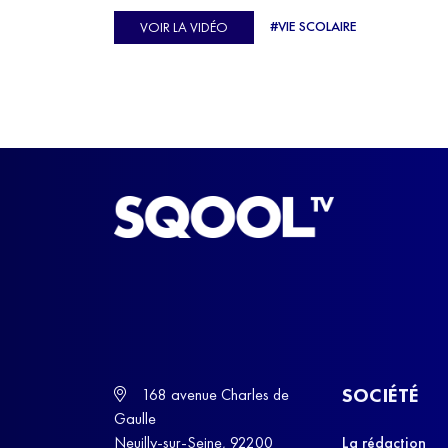
Ulysse Soriano, vice-champion d'Europe de Hor
#VIE SCOLAIRE
VOIR LA VIDÉO
ball, qui a failli abandonner ses études avant de
trouver un nouvel équilibre.
SOCIÉTÉ
168 avenue Charles de
Gaulle
Neuilly-sur-Seine, 92200
La rédaction