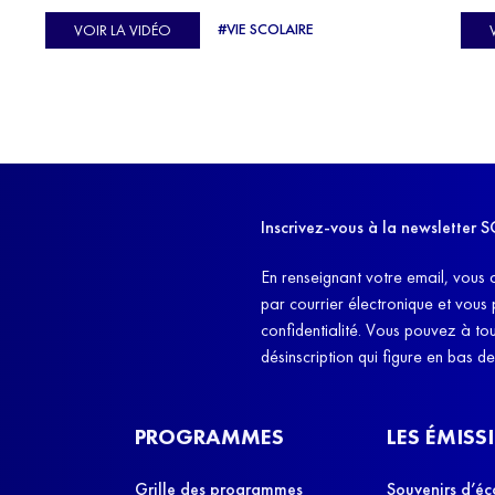
C'est l'histoire de nombreux réfugiés, et notamment
se-
s'oc
#VIE SCOLAIRE
VOIR LA VIDÉO
celle de Lisa Machukha, que nous vous proposons de
pass
découvrir aujourd'hui.
class
Dans
l'ex
11h4
d'êt
Inscrivez-vous à la newslette
et q
En renseignant votre email, vous 
par courrier électronique et vous
confidentialité. Vous pouvez à t
désinscription qui figure en bas d
PROGRAMMES
LES ÉMISS
Grille des programmes
Souvenirs d’éc