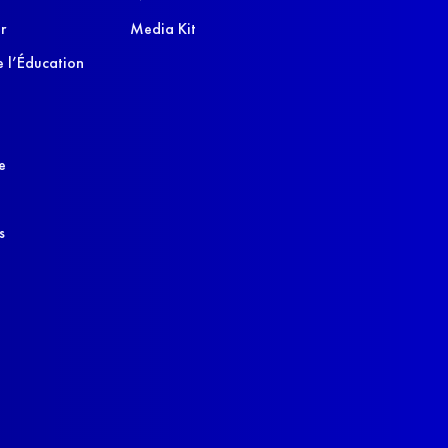
r
Media Kit
 l’Éducation
e
s
s réglementations. Personnalisez vos préférences pour contrôler