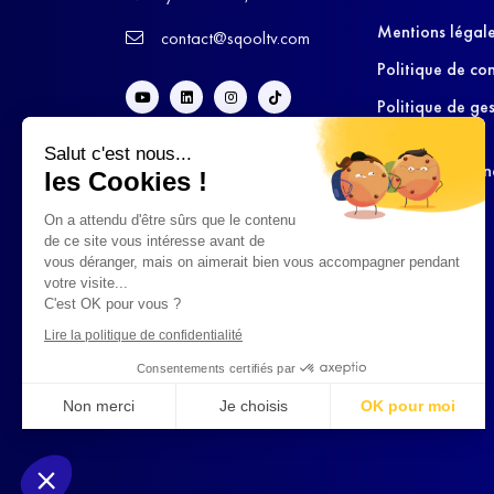
Mentions légal
contact@sqooltv.com
Politique de con
Politique de ge
cookies
Salut c'est nous...
Conditions Gén
les Cookies !
d’Utilisation
On a attendu d'être sûrs que le contenu
de ce site vous intéresse avant de
vous déranger, mais on aimerait bien vous accompagner pendant
votre visite...
C'est OK pour vous ?
Lire la politique de confidentialité
Consentements certifiés par
Non merci
Je choisis
OK pour moi
Axeptio consent
Plateforme de Gestion du Consentement : Personnalisez vo
Notre plateforme vous permet d'adapter et de gérer vos param