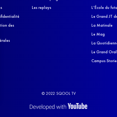
es
Les replays
L’École du futu
fidentialité
Le Grand JT de
stion des
La Matinale
Le Mag
érales
La Quotidienn
Le Grand Oral
Campus Storie
© 2022 SQOOL TV
s Options
ètres de confidentialité, en garantissant la conformité avec le