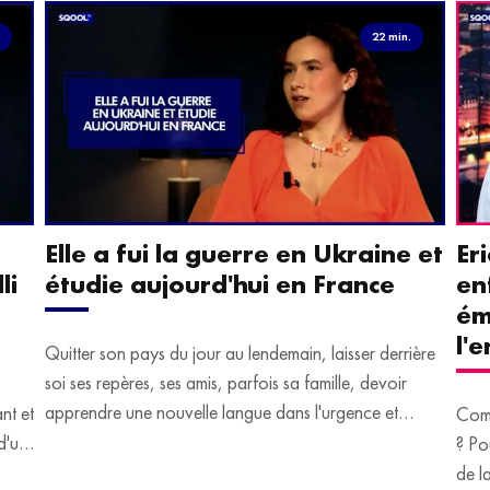
.
22 min.
Elle a fui la guerre en Ukraine et
Er
li
étudie aujourd'hui en France
en
ém
l'
Quitter son pays du jour au lendemain, laisser derrière
soi ses repères, ses amis, parfois sa famille, devoir
apprendre une nouvelle langue dans l'urgence et
ant et
Comm
devoir malgré tout se construire un avenir.
d'un
? Po
u
de l