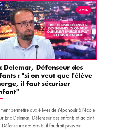
3 min.
ic Delemar, Défenseur des
Guillemet
fants : "si on veut que l'élève
pour les 
erge, il faut sécuriser
aident le
enfant"
écrans
ent permettre aux élèves de s'épanouir à l'école
Traditionnellem
ur Eric Delemar, Défenseur des enfants et adjoint
moins de temps 
a Défenseure des droits, il faudrait pouvoir
adultes, qui peuv