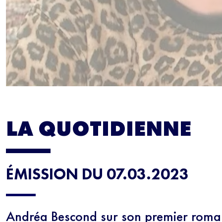
NEWS
Inscrivez-vous
les mercredis
5 minutes.
En r
régulièrement no
connaissance de 
moment vous dés
LA QUOTIDIENNE
bas de chaque m
ÉMISSION DU 07.03.2023
Andréa Bescond sur son premier roman 