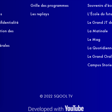
Grille des programmes
Souvenirs d’éc
es
Les replays
L’École du futu
fidentialité
Le Grand JT de
stion des
La Matinale
Le Mag
érales
La Quotidienn
Le Grand Oral
Campus Storie
© 2022 SQOOL TV
s Options