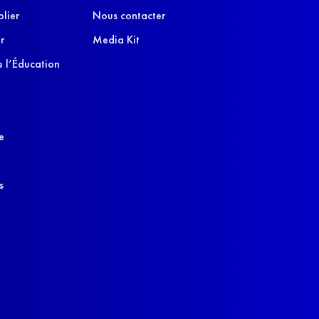
olier
Nous contacter
r
Media Kit
 l’Éducation
e
s