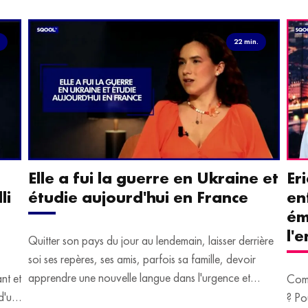
.
22 min.
Elle a fui la guerre en Ukraine et
Er
li
étudie aujourd'hui en France
en
ém
l'
Quitter son pays du jour au lendemain, laisser derrière
soi ses repères, ses amis, parfois sa famille, devoir
apprendre une nouvelle langue dans l'urgence et
ant et
Comm
devoir malgré tout se construire un avenir.
d'un
? Po