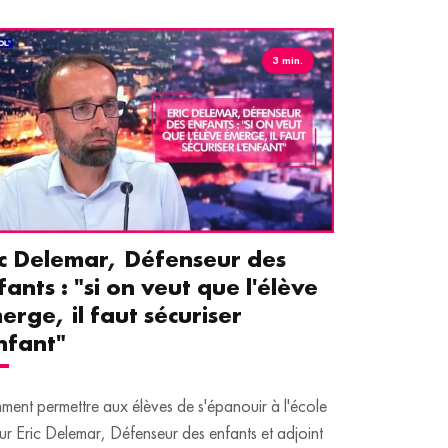
3 min.
ic Delemar, Défenseur des
Guillemet
fants : "si on veut que l'élève
pour les 
erge, il faut sécuriser
aident le
enfant"
écrans
ent permettre aux élèves de s'épanouir à l'école
Traditionnellem
ur Eric Delemar, Défenseur des enfants et adjoint
moins de temps 