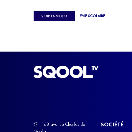
véritable casse-tête. C'est précisément ce qu'a véc
Ulysse Soriano, vice-champion d'Europe de Hor
#VIE SCOLAIRE
VOIR LA VIDÉO
ball, qui a failli abandonner ses études avant de
trouver un nouvel équilibre.
SOCIÉTÉ
168 avenue Charles de
Gaulle