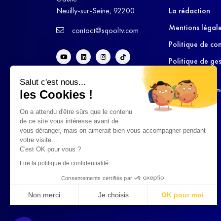
Neuilly-sur-Seine, 92200
La rédaction
Mentions légal
contact@sqooltv.com
Politique de con
Politique de ge
cookies
Salut c'est nous...
Conditions Gén
les Cookies !
d’Utilisation
On a attendu d'être sûrs que le contenu
de ce site vous intéresse avant de
vous déranger, mais on aimerait bien vous accompagner pendant
votre visite...
C'est OK pour vous ?
Lire la politique de confidentialité
Consentements certifiés par
Non merci
Je choisis
OK pour moi
Axeptio consent
Plateforme de Gestion du Consentement : Personnalisez vo