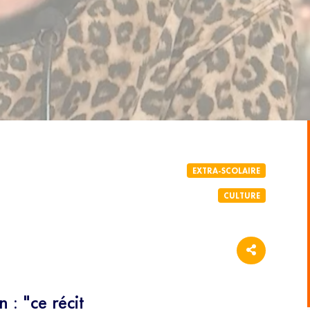
LETTER
 à notre newsletter 100% éducation et recevez tous
 le meilleur des programmes SQOOL TV en moins de
enseignant votre email, vous acceptez de recevoir
tre newsletter par courrier électronique et vous prenez
notre politique de confidentialité. Vous pouvez à tout
abonner avec le bouton de désinscription qui figure en
EXTRA-SCOLAIRE
ail reçu.
CULTURE
: "ce récit