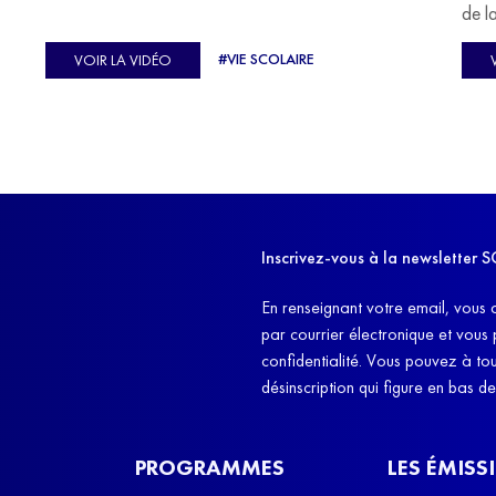
u
de l
C'est l'histoire de nombreux réfugiés, et notamment
se-
s'oc
#VIE SCOLAIRE
VOIR LA VIDÉO
celle de Lisa Machukha, que nous vous proposons de
pass
découvrir aujourd'hui.
class
Dans
l'ex
11h4
d'êt
Inscrivez-vous à la newslette
et q
En renseignant votre email, vous 
par courrier électronique et vous
confidentialité. Vous pouvez à t
désinscription qui figure en bas d
PROGRAMMES
LES ÉMISS