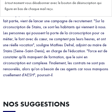
à tout moment vous désabonner avec le bouton de désinscription qui
Face au manque d'accompagnants des élèves en situation de
figure en bas de chaque mail reçu.
handicap (AESH), l'Académie de Créteil, dont la Seine-Saint-Denis
fait partie, vient de lancer une campagne de recrutement. "Sur la
circonscription de Stains, ce sont les habitants qui viennent à nous.
Les personnes qui poussent la porte de la circonscription pour ce
métier, le font avec du cœur, ne comptent pas leurs heures, et ont
une réelle vocation", souligne Mathieu Defrel, adjoint au maire de
Stains (Seine-Saint-Denis), en charge de l'éducation. "Force est de
constater qu'ils manquent de formation, que le suivi en
circonscription est complexe. Finalement, les contrats ne sont pas
renouvelés, alors qu'on a besoin de ces agents car nous manquons
cruellement d'AESH", poursuit-il.
NOS SUGGESTIONS