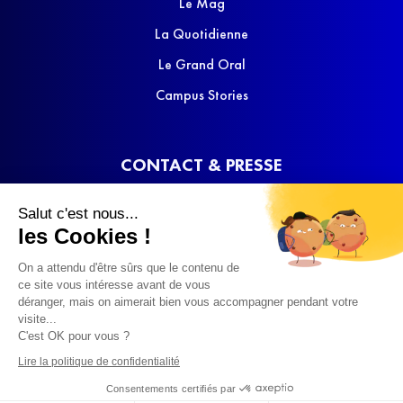
Le Mag
La Quotidienne
Le Grand Oral
Campus Stories
CONTACT & PRESSE
Nous contacter
Salut c'est nous...
Media Kit
les Cookies !
On a attendu d'être sûrs que le contenu de
ce site vous intéresse avant de vous
déranger, mais on aimerait bien vous accompagner pendant votre
visite...
C'est OK pour vous ?
© 2022 SQOOL TV
Lire la politique de confidentialité
Consentements certifiés par