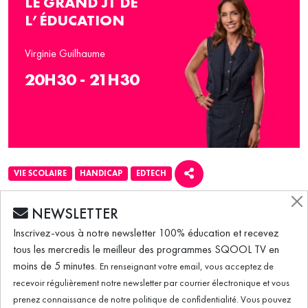
LE GRAND JT DE
L’ÉDUCATION
Virginie Guilhaume
20H30 - 21H30
VIE SCOLAIRE
HANDICAP
EDTECH
ÉMISSION DU 19.10.2022
NEWSLETTER
Inscrivez-vous à notre newsletter 100% éducation et recevez
tous les mercredis le meilleur des programmes SQOOL TV en
AESH : L'Académie de Créteil lance une
moins de 5 minutes.
En renseignant votre email, vous acceptez de
campagne de recrutement.
recevoir régulièrement notre newsletter par courrier électronique et vous
prenez connaissance de notre politique de confidentialité. Vous pouvez