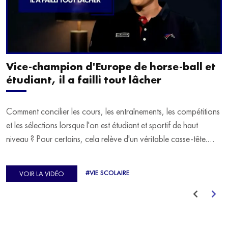
Vice-champion d'Europe de horse-ball et
étudiant, il a failli tout lâcher
Comment concilier les cours, les entraînements, les compétitions
et les sélections lorsque l'on est étudiant et sportif de haut
niveau ? Pour certains, cela relève d'un véritable casse-tête.
C'est précisément ce qu'a vécu Ulysse Soriano, vice-champion
d'Europe de Horse-ball, qui a failli abandonner ses études
#VIE SCOLAIRE
VOIR LA VIDÉO
avant de trouver un nouvel équilibre.