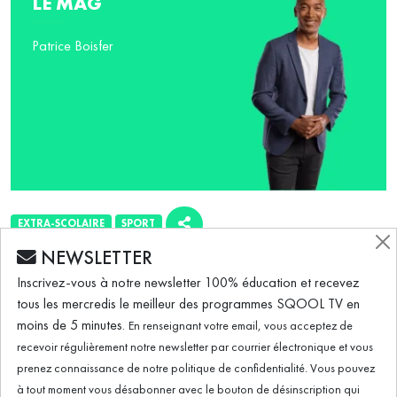
LE MAG
Patrice Boisfer
EXTRA-SCOLAIRE
SPORT
NEWSLETTER
ÉMISSION DU 09.11.2022
Inscrivez-vous à notre newsletter 100% éducation et recevez
tous les mercredis le meilleur des programmes SQOOL TV en
moins de 5 minutes.
En renseignant votre email, vous acceptez de
À quel âge peut-on commencer le Quidditch ?
recevoir régulièrement notre newsletter par courrier électronique et vous
prenez connaissance de notre politique de confidentialité. Vous pouvez
à tout moment vous désabonner avec le bouton de désinscription qui