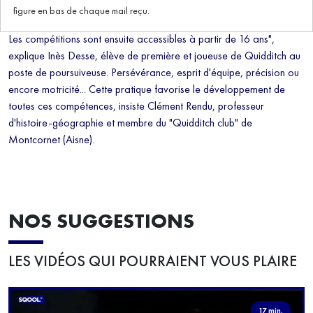
Pratique sportive venue de la saga "Harry Potter", le Quidditch est
figure en bas de chaque mail reçu.
ouvert à toutes et tous. "On peut commencer à partir de 12 ans.
Les compétitions sont ensuite accessibles à partir de 16 ans",
explique Inès Desse, élève de première et joueuse de Quidditch au
poste de poursuiveuse. Persévérance, esprit d'équipe, précision ou
encore motricité... Cette pratique favorise le développement de
toutes ces compétences, insiste Clément Rendu, professeur
d'histoire-géographie et membre du "Quidditch club" de
Montcornet (Aisne).
NOS SUGGESTIONS
LES VIDÉOS QUI POURRAIENT VOUS PLAIRE
17 min.