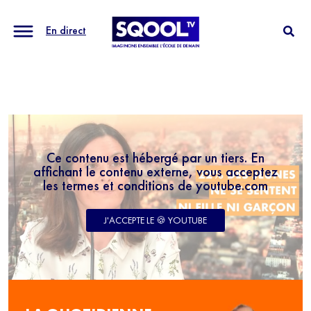
En direct
Ce contenu est hébergé par un tiers. En
affichant le contenu externe, vous acceptez
les termes et conditions de youtube.com
J'ACCEPTE LE 🍪 YOUTUBE