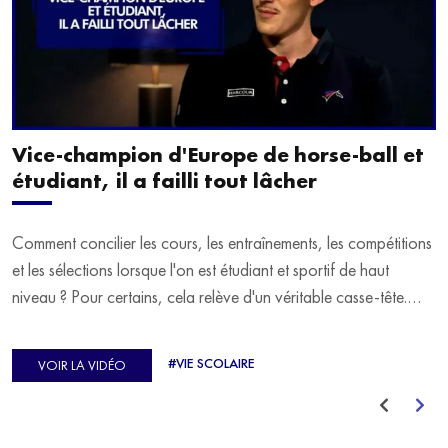
Vice-champion d'Europe de horse-ball et
étudiant, il a failli tout lâcher
Comment concilier les cours, les entraînements, les compétitions
et les sélections lorsque l'on est étudiant et sportif de haut
niveau ? Pour certains, cela relève d'un véritable casse-tête.
C'est précisément ce qu'a vécu Ulysse Soriano, vice-champion
d'Europe de Horse-ball, qui a failli abandonner ses études
#VIE SCOLAIRE
VOIR LA VIDÉO
avant de trouver un nouvel équilibre.