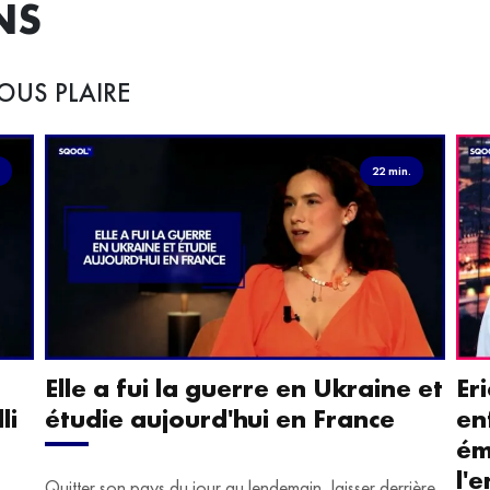
NS
OUS PLAIRE
.
22 min.
Elle a fui la guerre en Ukraine et
Er
li
étudie aujourd'hui en France
en
ém
l'
Quitter son pays du jour au lendemain, laisser derrière