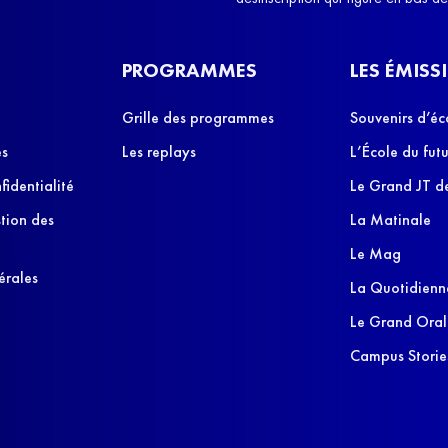
PROGRAMMES
LES ÉMISS
Grille des programmes
Souvenirs d’éc
es
Les replays
L’École du futu
fidentialité
Le Grand JT de
stion des
La Matinale
Le Mag
érales
La Quotidienn
Le Grand Oral
Campus Storie