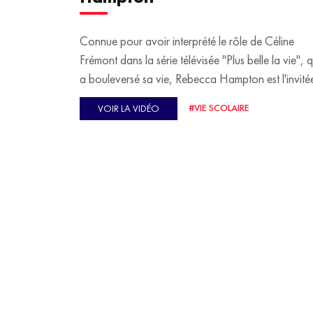
Connue pour avoir interprété le rôle de Céline
Frémont dans la série télévisée "Plus belle la vie", q
a bouleversé sa vie, Rebecca Hampton est l'invité
de Malika Ménard sur le plateau de "Souvenirs
#VIE SCOLAIRE
VOIR LA VIDÉO
d'écolier". Élève "studieuse", "timide" et "craintive",
elle se confie sur sa scolarité riche en émotions, et
souvient notamment de la ressemblance frappante
son directeur d'école avec John Travolta ! Mère 
famille, elle réclame également davantage de moy
pour l'école d'aujourd'hui et de demain.