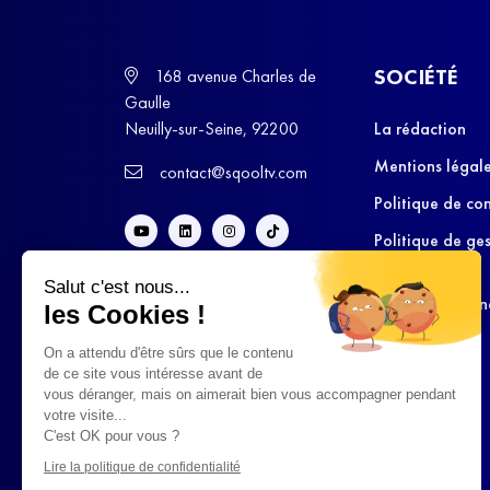
SOCIÉTÉ
168 avenue Charles de
Gaulle
Neuilly-sur-Seine, 92200
La rédaction
Mentions légal
contact@sqooltv.com
Politique de con
Politique de ge
cookies
Salut c'est nous...
Conditions Gén
les Cookies !
d’Utilisation
On a attendu d'être sûrs que le contenu
de ce site vous intéresse avant de
vous déranger, mais on aimerait bien vous accompagner pendant
votre visite...
C'est OK pour vous ?
Lire la politique de confidentialité