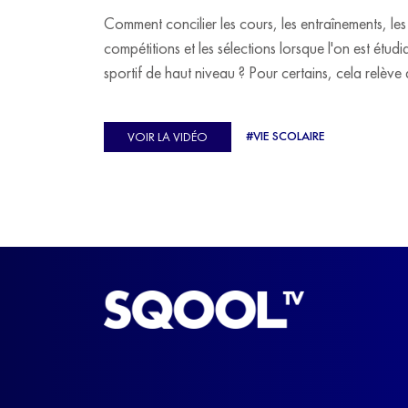
Comment concilier les cours, les entraînements, les
compétitions et les sélections lorsque l'on est étudi
sportif de haut niveau ? Pour certains, cela relève 
véritable casse-tête. C'est précisément ce qu'a véc
Ulysse Soriano, vice-champion d'Europe de Hor
#VIE SCOLAIRE
VOIR LA VIDÉO
ball, qui a failli abandonner ses études avant de
trouver un nouvel équilibre.