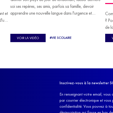
soi ses repères, ses amis, parfois sa famille, devoir
apprendre une nouvelle langue dans l'urgence et
ant et
Comm
devoir malgré tout se construire un avenir.
d'un
? Po
u
de l
C'est l'histoire de nombreux réfugiés, et notamment
se-
s'oc
#VIE SCOLAIRE
VOIR LA VIDÉO
celle de Lisa Machukha, que nous vous proposons de
pass
découvrir aujourd'hui.
class
Dans
l'ex
11h4
d'êt
Inscrivez-vous à la newslette
et q
En renseignant votre email, vous 
par courrier électronique et vous
confidentialité. Vous pouvez à t
désinscription qui figure en bas d