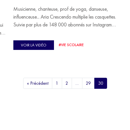
Musicienne, chanteuse, prof de yoga, danseuse,
influenceuse... Aria Crescendo multiplie les casquettes.
Suivie par plus de 148 000 abonnés sur Instagram,
ui
elle vient de sortir "Invincible", un livre bien-être pour
e
renforcer le corps et l'esprit grâce au Yoga Warrior,
#VIE SCOLAIRE
VOIR LA VIDÉO
un yoga dynamique et cardio. Sur le plateau de
"Souvenirs d'écolier", elle se confie à Malika
 se
Ménard sur son parcours. Élève "indisciplinée", elle
 de
propose d'introduire le yoga à l'école pour favoriser
de
l'apprentissage et la concentration des enfants. Du
ens
« Précédent
1
2
…
29
30
Crazy Horse, en passant par la Star Academy, Aria
Crescendo, prof de yoga des stars, revient sur sa
scolarité et son parcours aux États-Unis et en France
en toute sérénité !