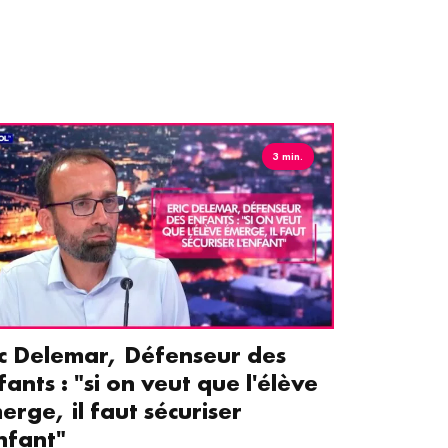
3 min.
ic Delemar, Défenseur des
Guillemet
fants : "si on veut que l'élève
pour les 
erge, il faut sécuriser
aident le
enfant"
écrans