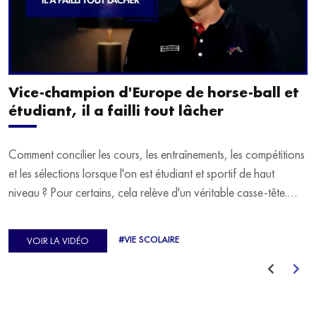
Vice-champion d'Europe de horse-ball et
étudiant, il a failli tout lâcher
Comment concilier les cours, les entraînements, les compétitions
et les sélections lorsque l'on est étudiant et sportif de haut
niveau ? Pour certains, cela relève d'un véritable casse-tête.
C'est précisément ce qu'a vécu Ulysse Soriano, vice-champion
d'Europe de Horse-ball, qui a failli abandonner ses études
#VIE SCOLAIRE
VOIR LA VIDÉO
avant de trouver un nouvel équilibre.