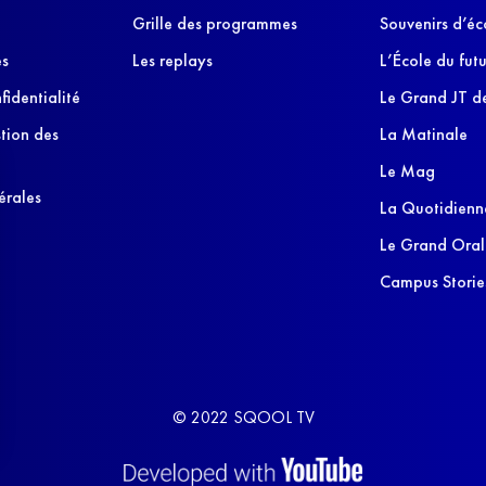
Grille des programmes
Souvenirs d’éc
es
Les replays
L’École du futu
fidentialité
Le Grand JT de
stion des
La Matinale
Le Mag
érales
La Quotidienn
Le Grand Oral
Campus Storie
© 2022 SQOOL TV
s Options