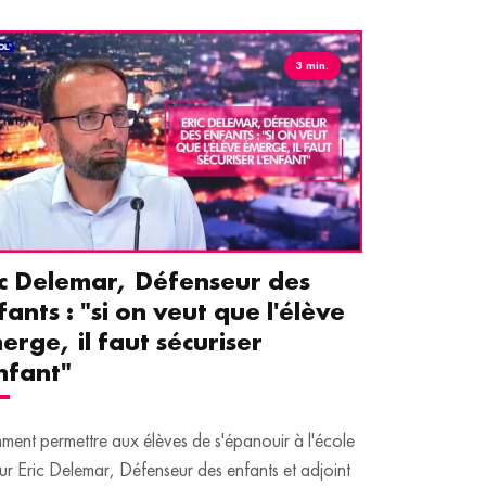
3 min.
ic Delemar, Défenseur des
Guillemet
fants : "si on veut que l'élève
pour les 
erge, il faut sécuriser
aident le
enfant"
écrans
ent permettre aux élèves de s'épanouir à l'école
Traditionnellem
ur Eric Delemar, Défenseur des enfants et adjoint
moins de temps 