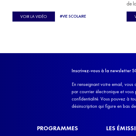
u
de l
C'est l'histoire de nombreux réfugiés, et notamment
se-
s'oc
#VIE SCOLAIRE
VOIR LA VIDÉO
celle de Lisa Machukha, que nous vous proposons de
pass
découvrir aujourd'hui.
class
Dans
l'ex
11h4
d'êt
Inscrivez-vous à la newslette
et q
En renseignant votre email, vous 
par courrier électronique et vous
confidentialité. Vous pouvez à t
désinscription qui figure en bas d
PROGRAMMES
LES ÉMISS