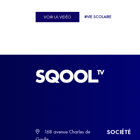
véritable casse-tête. C'est précisément ce qu'a véc
Ulysse Soriano, vice-champion d'Europe de Hor
#VIE SCOLAIRE
VOIR LA VIDÉO
ball, qui a failli abandonner ses études avant de
trouver un nouvel équilibre.
SOCIÉTÉ
168 avenue Charles de
Gaulle