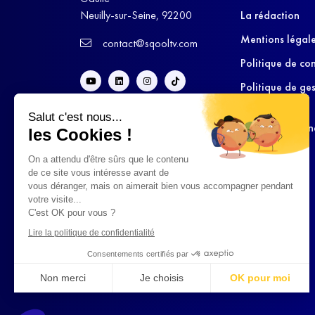
Neuilly-sur-Seine, 92200
La rédaction
Mentions légal
contact@sqooltv.com
Politique de con
Politique de ge
cookies
Salut c'est nous...
Conditions Gén
les Cookies !
d’Utilisation
On a attendu d'être sûrs que le contenu
de ce site vous intéresse avant de
vous déranger, mais on aimerait bien vous accompagner pendant
votre visite...
C'est OK pour vous ?
Lire la politique de confidentialité
Consentements certifiés par
Non merci
Je choisis
OK pour moi
Axeptio consent
Plateforme de Gestion du Consentement : Personnalisez vo