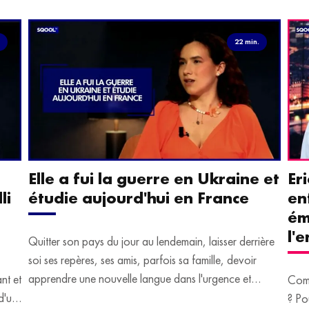
.
22 min.
Elle a fui la guerre en Ukraine et
Er
li
étudie aujourd'hui en France
en
ém
l'
Quitter son pays du jour au lendemain, laisser derrière
soi ses repères, ses amis, parfois sa famille, devoir
apprendre une nouvelle langue dans l'urgence et
ant et
Comm
devoir malgré tout se construire un avenir.
d'un
? Po