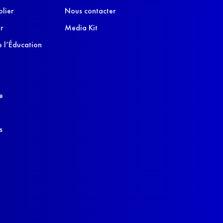
olier
Nous contacter
r
Media Kit
 l’Éducation
e
s