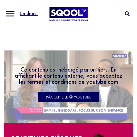
En direct
Ce contenu est hébergé par un tiers. En
affichant le contenu externe, vous acceptez
les termes et conditions de youtube.com
J'ACCEPTE LE 🍪 YOUTUBE