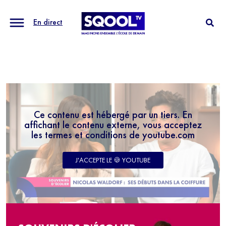
En direct
Ce contenu est hébergé par un tiers. En
affichant le contenu externe, vous acceptez
les termes et conditions de youtube.com
J'ACCEPTE LE 🍪 YOUTUBE