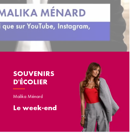
SOUVENIRS
D'ÉCOLIER
Malika Ménard
Le week-end