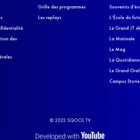
Grille des programmes
Souvenirs d’éc
es
Les replays
L’École du futu
fidentialité
Le Grand JT de
stion des
La Matinale
Le Mag
érales
La Quotidienn
Le Grand Oral
Campus Storie
© 2022 SQOOL TV
s Options