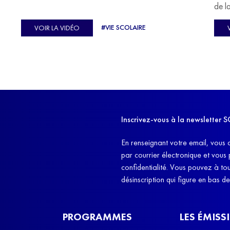
u
de l
C'est l'histoire de nombreux réfugiés, et notamment
se-
s'oc
#VIE SCOLAIRE
VOIR LA VIDÉO
celle de Lisa Machukha, que nous vous proposons de
pass
découvrir aujourd'hui.
class
Dans
l'ex
11h4
d'êt
Inscrivez-vous à la newslette
et q
En renseignant votre email, vous 
par courrier électronique et vous
confidentialité. Vous pouvez à t
désinscription qui figure en bas d
PROGRAMMES
LES ÉMISS