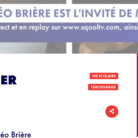
IER
VIE SCOLAIRE
TÉMOIGNAGE
éo Brière