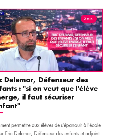
3 min.
ic Delemar, Défenseur des
Guillemet
fants : "si on veut que l'élève
pour les 
erge, il faut sécuriser
aident le
enfant"
écrans
ent permettre aux élèves de s'épanouir à l'école
Traditionnellem
ur Eric Delemar, Défenseur des enfants et adjoint
moins de temps 