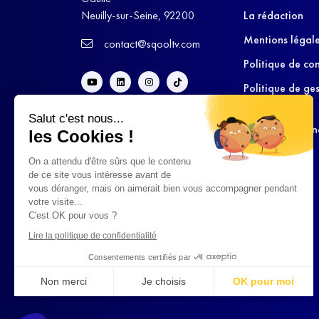
Neuilly-sur-Seine, 92200
La rédaction
Mentions légal
contact@sqooltv.com
Politique de con
Politique de ge
cookies
Salut c'est nous...
Conditions Gén
les Cookies !
d’Utilisation
On a attendu d'être sûrs que le contenu
de ce site vous intéresse avant de
vous déranger, mais on aimerait bien vous accompagner pendant
votre visite...
C'est OK pour vous ?
Lire la politique de confidentialité
Consentements certifiés par
Non merci
Je choisis
OK pour moi
Axeptio consent
Plateforme de Gestion du Consentement : Personnalisez vo