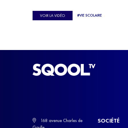
véritable casse-tête. C'est précisément ce qu'a véc
Ulysse Soriano, vice-champion d'Europe de Hor
#VIE SCOLAIRE
VOIR LA VIDÉO
ball, qui a failli abandonner ses études avant de
trouver un nouvel équilibre.
SOCIÉTÉ
168 avenue Charles de
Gaulle