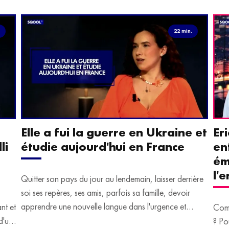
.
22 min.
Elle a fui la guerre en Ukraine et
Er
li
étudie aujourd'hui en France
en
ém
l'
Quitter son pays du jour au lendemain, laisser derrière
soi ses repères, ses amis, parfois sa famille, devoir
apprendre une nouvelle langue dans l'urgence et
ant et
Comm
devoir malgré tout se construire un avenir.
d'un
? Po