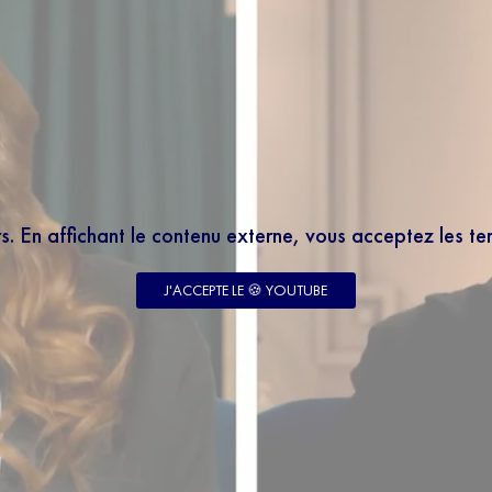
rs. En affichant le contenu externe, vous acceptez les t
J'ACCEPTE LE 🍪 YOUTUBE