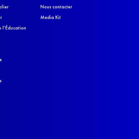
olier
Nous contacter
r
Media Kit
 l’Éducation
e
s