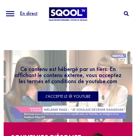
En direct
Ce contenu est hébergé par un tiers. En
affichant le contenu externe, vous acceptez
les termes et conditions de youtube.com
J'ACCEPTE LE 🍪 YOUTUBE