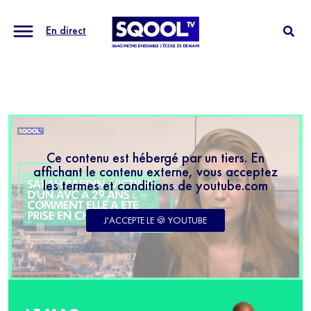
En direct
Ce contenu est hébergé par un tiers. En
affichant le contenu externe, vous acceptez
les termes et conditions de youtube.com
J'ACCEPTE LE 🍪 YOUTUBE